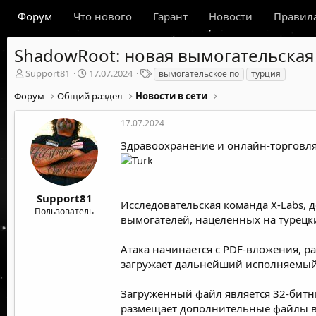
Форум
Что нового
Гарант
Новости
Правил
ShadowRoot: новая вымогательская
А
Д
Т
Support81
17.07.2024
вымогательское по
турция
в
а
е
Форум
Общий раздел
Новости в сети
т
т
г
о
а
и
р
н
17.07.2024
т
а
Здравоохранение и онлайн-торговля
е
ч
м
а
ы
л
а
Support81
Исследовательская команда X-Labs, 
Пользователь
вымогателей, нацеленных на турецк
Атака начинается с
PDF
-вложения, р
загружает дальнейший исполняемый 
Загруженный файл является 32-битн
размещает дополнительные файлы в ди