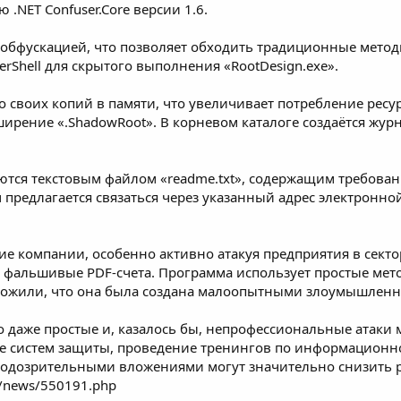
.NET Confuser.Core версии 1.6.
бфускацией, что позволяет обходить традиционные метод
rShell для скрытого выполнения «RootDesign.exe».
 своих копий в памяти, что увеличивает потребление ресу
рение «.ShadowRoot». В корневом каталоге создаётся журна
я текстовым файлом «readme.txt», содержащим требования
предлагается связаться через указанный адрес электронно
е компании, особенно активно атакуя предприятия в секто
 фальшивые PDF-счета. Программа использует простые ме
оложили, что она была создана малоопытными злоумышлен
даже простые и, казалось бы, непрофессиональные атаки м
ие систем защиты, проведение тренингов по информационно
 подозрительными вложениями могут значительно снизить 
ru/news/550191.php