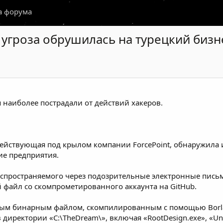
а форума
 угроза обрушилась на турецкий бизн
 наиболее пострадали от действий хакеров.
действующая под крылом компании ForcePoint,
обнаружила 
ие предприятия.
аспространяемого через подозрительные электронные письм
файл со скомпрометированного аккаунта на GitHub.
ым бинарным файлом, скомпилированным с помощью Borland
ректории «C:\TheDream\», включая «RootDesign.exe», «Unins