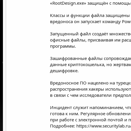
«RootDesign.exe» защищён с помощью 
Классы и функции файла защищены о
вредоноса он запускает команду Powe
Запущенный файл создаёт множество
офисные файлы, присваивая им расши
программы.
Зашифрованные файлы сопровождаютс
данные криптокошелька, но жертвам 
дешифровке.
Вредоносное ПО нацелено на турецки
распространения хакеры используют
в связи с чем исследователи предп
Инцидент служит напоминанием, что 
готова к ним. Регулярное обновлен
при работе с электронной почтой и
Подробнее:
https://www.securitylab.