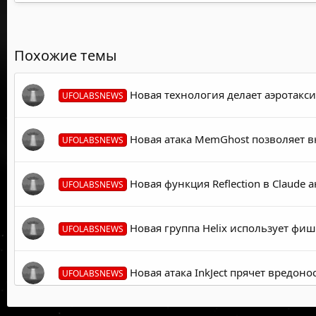
Похожие темы
Новая технология делает аэротакс
UFOLABSNEWS
Новая атака MemGhost позволяет в
UFOLABSNEWS
Новая функция Reflection в Claude
UFOLABSNEWS
Новая группа Helix использует фиш
UFOLABSNEWS
Новая атака InkJect прячет вредон
UFOLABSNEWS