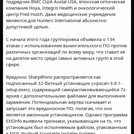
подрядчик ВМС США Austal USA, японская оптическая
компания Hoya, Integris Health и онкологический
центр Fred Hutch. Даже медицинские учреждения
являются для Hunters International абсолютно
допустимой целью.
С начала этого года группировка объявила о 134
атаках с использованием вымогательского ПО против
различных организаций по всему миру, что ставит её
на десятое место среди самых активных групп в этой
сфере.
Вредонос SharpRhino распространяется как
подписанный 32-битный установщик («ipscan-3.9.1-
setup.exe»), содержащий самораспаковывающийся 7z-
архив с дополнительными файлами для выполнения
заражения. Потенциальная жертва скачивает и
запускает это вредоносное ПО, полагая, что оно
является законным установщиком. Однако программа
EXEInfo выявила признаки, указывающие на то, что
установщик был исполняемым файлом, упакованным
в NSIS (Nullsoft Scriptable Installer System).