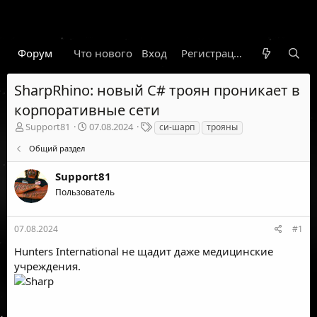
Форум
Что нового
Вход
Гарант
Новости
Регистрация
Правил
SharpRhino: новый C# троян проникает в
корпоративные сети
А
Д
Т
Support81
07.08.2024
си-шарп
трояны
в
а
е
Общий раздел
т
т
г
о
а
и
Support81
р
н
т
а
Пользователь
е
ч
м
а
ы
л
07.08.2024
#1
а
Hunters International не щадит даже медицинские
учреждения.