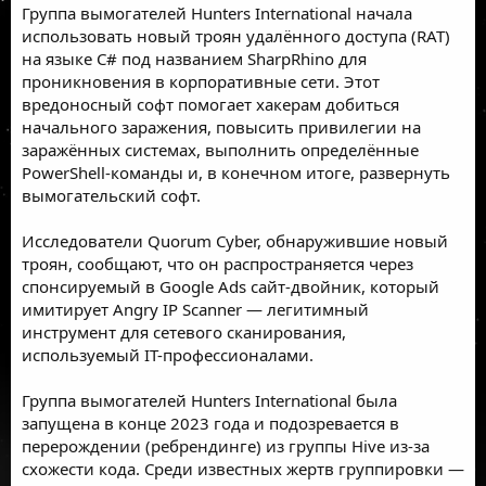
Группа вымогателей Hunters International начала
использовать новый троян удалённого доступа (
RAT
)
на языке C# под названием SharpRhino для
проникновения в корпоративные сети. Этот
вредоносный софт помогает хакерам добиться
начального заражения, повысить привилегии на
заражённых системах, выполнить определённые
PowerShell
-команды и, в конечном итоге, развернуть
вымогательский софт.
Исследователи
Quorum Cyber
,
обнаружившие новый
троян,
сообщают, что он распространяется через
спонсируемый в
Google Ads
сайт-двойник, который
имитирует Angry IP Scanner — легитимный
инструмент для сетевого сканирования,
используемый IT-профессионалами.
Группа вымогателей Hunters International была
запущена в конце 2023 года и подозревается в
перерождении (ребрендинге) из группы Hive из-за
схожести кода. Среди известных жертв группировки —