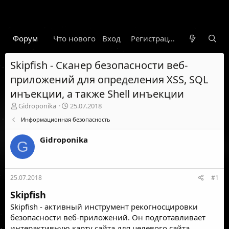
Форум
Что нового
Вход
Гарант
Новости
Регистрация
Правил
Skipfish - Сканер безопасности веб-
приложений для определения XSS, SQL
инъекции, а также Shell инъекции
А
Д
Gidroponika
25.07.2018
в
а
Информационная безопасность
т
т
о
а
Gidroponika
р
н
G
т
а
е
ч
м
а
25.07.2018
#1
ы
л
а
Skipfish
Skipfish - активный инструмент рекогносцировки
безопасности веб-приложений. Он подготавливает
интерактивную карту сайта для целевого сайта,