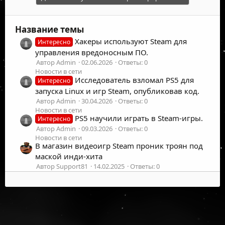
ц
и
и
Название темы
:
Хакеры используют Steam для
Интересно
управления вредоносным ПО.
Автор Admin
02.06.2026
Ответы: 0
Новости в сети
Исследователь взломал PS5 для
Интересно
запуска Linux и игр Steam, опубликовав код.
Автор Admin
30.04.2026
Ответы: 0
Новости в сети
PS5 научили играть в Steam-игры.
Интересно
Автор Admin
09.03.2026
Ответы: 0
Новости в сети
В магазин видеоигр Steam проник троян под
маской инди-хита
Автор Support81
14.02.2025
Ответы: 0
Новости в сети
checker steam акк
X
Автор Xenon
05.02.2025
Ответы: 0
Вирусология
Steam new
X
©
2026
UFOLabs. Все права защищены.
Автор Xenon
05.02.2025
Ответы: 0