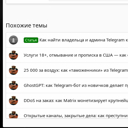
е
а
к
ц
и
и
Похожие темы
:
Как найти владельца и админа Telegram 
Статья
Услуги 18+, отмывание и прописка в США — ка
25 000 за воздух: как «таможенники» из Telegra
GhostGPT: как Telegram-бот из новичков делае
DDoS на заказ: как Matrix монетизирует крупней
Открытые каналы, закрытые дела: как преступни