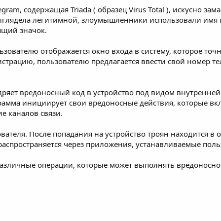
gram, содержащая Triada (
образец Virus Total
), искусно зам
лядела легитимной, злоумышленники использовали имя пак
ящий значок.
ьзователю отображается окно входа в систему, которое т
страцию, пользователю предлагается ввести свой номер т
ряет вредоносный код в устройство под видом внутренней
амма инициирует свои вредоносные действия, которые вк
е каналов связи.
зователя. После попадания на устройство троян находится в
 распространяется через приложения, устанавливаемые пол
различные операции, которые может выполнять вредоносное 