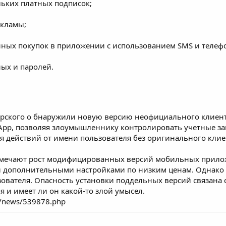
ьких платных подписок;
екламы;
ных покупок в приложении с использованием SMS и телеф
ых и паролей.
рского о
бнаружили новую версию неофициального клиента
App
, позволяя злоумышленнику контролировать учетные за
я действий от имени пользователя без оригинального клие
 отмечают рост модифицированных версий мобильных при
дополнительными настройками по низким ценам. Однако п
ователя. Опасность установки поддельных версий связана с
 и имеет ли он какой-то злой умысел.
ru/news/539878.php