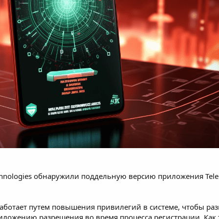
hnologies
обнаружили
поддельную версию приложения
Tel
аботает путем повышения привилегий в системе, чтобы раз
иложению разрешения во время процесса регистрации. Как 