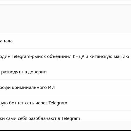
канала
к один Telegram-рынок объединил КНДР и китайскую мафию
m разводят на доверии
т профи криминального ИИ
шую ботнет-сеть через Telegram
ки сами себя разоблачают в Telegram