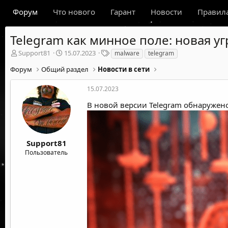
Форум
Что нового
Гарант
Новости
Правил
Telegram как минное поле: новая у
А
Д
Т
Support81
15.07.2023
malware
telegram
в
а
е
Форум
Общий раздел
Новости в сети
т
т
г
о
а
и
р
н
15.07.2023
т
а
В новой версии Telegram обнаружен
е
ч
м
а
ы
л
а
Support81
Пользователь