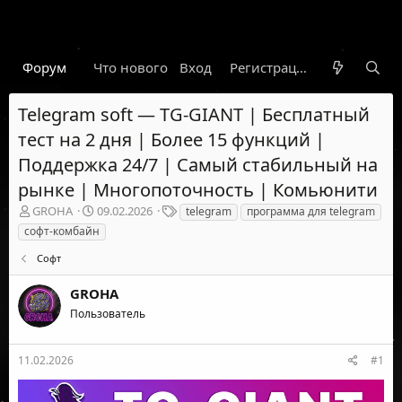
Форум
Что нового
Вход
Гарант
Новости
Регистрация
Правил
Telegram soft — TG-GIANT | Бесплатный
тест на 2 дня | Более 15 функций |
Поддержка 24/7 | Самый стабильный на
рынке | Многопоточность | Комьюнити
А
Д
Т
GROHA
09.02.2026
telegram
программа для telegram
в
а
е
софт-комбайн
т
т
г
о
а
и
Софт
р
н
т
а
GROHA
е
ч
Пользователь
м
а
ы
л
а
11.02.2026
#1