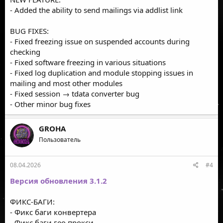
- Added the ability to send mailings via addlist link
BUG FIXES:
- Fixed freezing issue on suspended accounts during
checking
- Fixed software freezing in various situations
- Fixed log duplication and module stopping issues in
mailing and most other modules
- Fixed session → tdata converter bug
- Other minor bug fixes
GROHA
Пользователь
08.04.2026
#4
Версия обновления 3.1.2
ФИКС-БАГИ:
- Фикс баги конвертера
- Фикс баги гео прокси