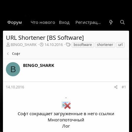
Форум
Что нового
Вход
Гарант
Новости
Регистрация
Правил
URL Shortener [BS Software]
А
Д
Т
BINGO_SHARK
14.10.2016
bssoftware
shortener
url
в
а
е
Софт
т
т
г
о
а
и
BINGO_SHARK
р
н
B
т
а
е
ч
м
а
ы
л
14.10.2016
#1
а
.
Софт сокращает загруженные в него ссылки
Многопоточный
Лог