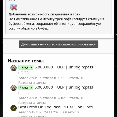
Добавлена возможность сворачивая в трей
По нажатию ЛКМ на иконку трея софт копирует ссылку из
буфера обмена, сокращает её и копирует сокращённую
ссылку обратно в буфер.
По нажатию ПКМ на иконку трея софт показывает форму.
Скачать
|
VT
Для ответа нужно войти/зарегистрироваться
Название темы
5.000.000 | ULP | url:login:pass |
Раздача
LOGS
Автор Aisus
Четверг в 09:11
Ответы: 0
Раздачи и сливы
5.000.000 | ULP | url:login:pass |
Раздача
LOGS
Автор Aisus
Четверг в 02:02
Ответы: 0
Раздачи и сливы
Best Fresh Url:Log:Pass 11+ Mıllıon Lınes
V
Автор VitVit09
24.11.2025
Ответы: 0
Раздачи и сливы