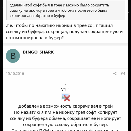
сделай чтоб софт был в трее и можно было сократить
ссылку на иконку в трее и чтоб она после этого была
скопирована обратно в буфер
.т.е. чтобы по нажатию иконки в трее софт тащил
ссылку из буфера, сокращал, получал сокращенную и
потом копировал в буфер?
BINGO_SHARK
B
15.10.2016
#4
.
V1.1
Добавлена возможность сворачивая в трей
По нажатию ЛКМ на иконку трея софт копирует
ссылку из буфера обмена, сокращает её и копирует
сокращённую ссылку обратно в буфер.
По нажатию ПКМ на иконку трея софт показывает