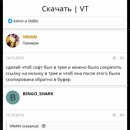
Скачать
|
VT
Р
Admin
и
OldBtc
е
а
к
VAVAN
ц
Премиум
и
и
:
14.10.2016
#2
сделай чтоб софт был в трее и можно было сократить
ссылку на иконку в трее и чтоб она после этого была
скопирована обратно в буфер
BINGO_SHARK
B
15.10.2016
#3
VAVAN сказал(а):