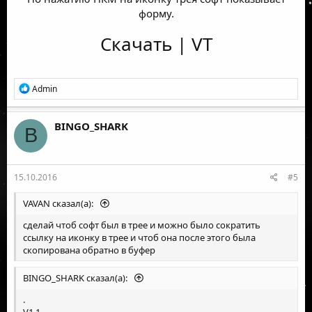
форму.
Скачать
|
VT
Р
Admin
е
а
к
BINGO_SHARK
B
ц
и
и
:
15.10.2016
#5
VAVAN сказал(а):
сделай чтоб софт был в трее и можно было сократить
ссылку на иконку в трее и чтоб она после этого была
скопирована обратно в буфер
BINGO_SHARK сказал(а):
.
V1.1