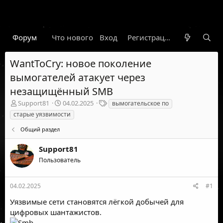
Форум
Что нового
Вход
Гарант
Новости
Регистрация
Правил
WantToCry: новое поколение
вымогателей атакует через
незащищённый SMB
А
Д
Т
Support81
04.02.2025
вымогательское по
в
а
е
старые уязвимости
т
т
г
о
а
и
Общий раздел
р
н
т
а
Support81
е
ч
Пользователь
м
а
ы
л
а
04.02.2025
#1
Уязвимые сети становятся лёгкой добычей для
цифровых шантажистов.