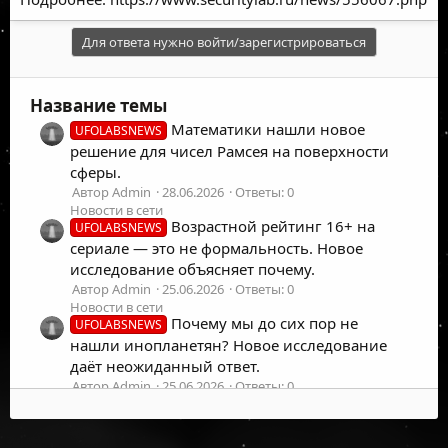
Для ответа нужно войти/зарегистрироваться
Название темы
Математики нашли новое
UFOLABSNEWS
решение для чисел Рамсея на поверхности
сферы.
Автор Admin
28.06.2026
Ответы: 0
Новости в сети
Возрастной рейтинг 16+ на
UFOLABSNEWS
сериале — это не формальность. Новое
исследование объясняет почему.
Автор Admin
25.06.2026
Ответы: 0
Новости в сети
Почему мы до сих пор не
UFOLABSNEWS
нашли инопланетян? Новое исследование
даёт неожиданный ответ.
Автор Admin
25.06.2026
Ответы: 0
Новости в сети
Стив Джобс убил демографию.
Интересно
Новое исследование связало спад