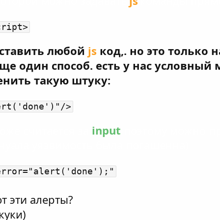
которой можно задавать
js
команды прям
cript>
вставить любой
js
код,. но это только 
ще один способ. есть у нас условный 
енить такую штуку:
ert('done')"/>
оже считается за
input
поэтому можно пр
нуала уязвимость была погашенна)
error="alert('done');"
ют эти алерты?
куки)