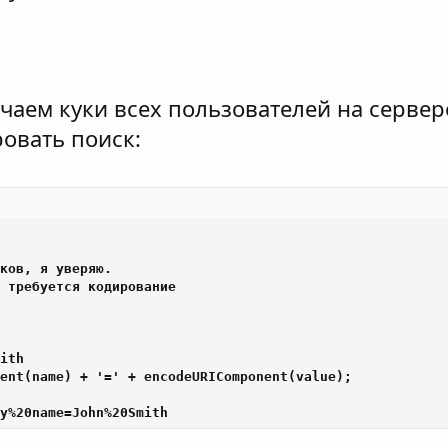
учаем куки всех пользователей на сервер
овать поиск:
ков, я уверяю.

 требуется кодирование

ith

ent(name) + '=' + encodeURIComponent(value);

y%20name=John%20Smith