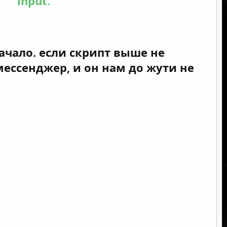
о в
input.
пример такой атаки:
начало. если скрипт выше не
месcенджер, и он нам до жути не
именить вот такую штуку(на момент