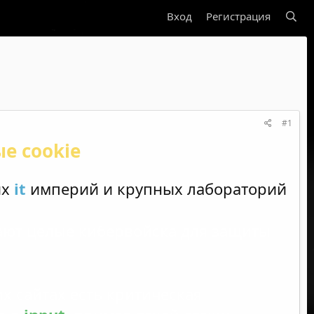
Вход
Регистрация
#1
е cookie
их
it
империй и крупных лабораторий
мают целые кибервойска для защиты
их сайтах есть критическая