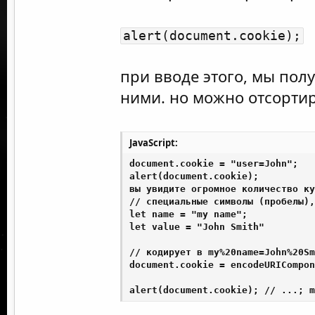
alert(document.cookie);
при вводе этого, мы пол
ними. но можно отсортир
JavaScript:
document.cookie = "user=John";

alert(document.cookie);

вы увидите огромное количество ку
// специальные символы (пробелы),
let name = "my name";

let value = "John Smith"

// кодирует в my%20name=John%20Sm
document.cookie = encodeURICompon
alert(document.cookie); // ...; m