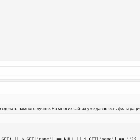
о сделать намного лучше. На многих сайтах уже давно есть фильтраци
_GET) || $_GET['name'] == NULL || $_GET['name'] == ''){
