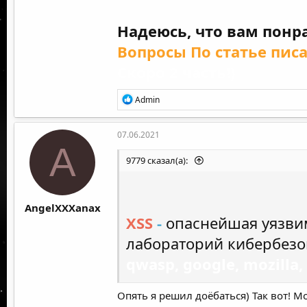
Надеюсь, что вам понра
Вопросы По статье пис
Скоро 2 часть!)
Р
Admin
е
а
к
07.06.2021
ц
A
и
9779 сказал(а):
и
:
AngelXXXanax
XSS
-
опаснейшая уязви
лабораторий кибербезо
qwasp, google, mozilla,
своих систем.
Опять я решил доёбаться) Так вот! 
а нам че, а мы научимся