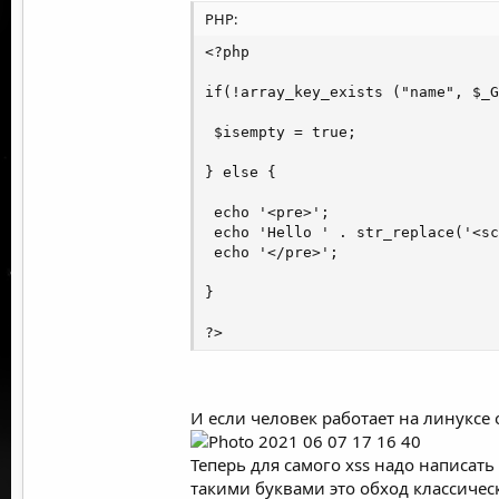
PHP:
на каждом сайте в интер
<?php

уязвимость, с помощью
if(!array_key_exists ("name", $_G
<script>alert('9779')</
 $isempty = true;

вместо алерта можно
} else {

сработает, попробуем 
 echo '<pre>';

нравится. можно при
 echo 'Hello ' . str_replace('<sc
 echo '</pre>';

<img src="/" anerror="a
}

?>
кстати, строка ввода
url
момент окончания напи
И если человек работает на линуксе 
https://otvetkin.info'o
Теперь для самого xss надо написать
такими буквами это обход классичес
Круто, да? но что нам д