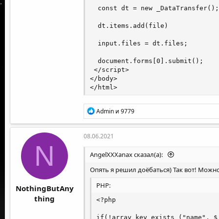
  const dt = new _DataTransfer();

  dt.items.add(file)

  input.files = dt.files;

  document.forms[0].submit();

 </script>

</body>

</html>
Р
Admin
и
9779
е
а
к
08.06.2021
ц
N
и
AngelXXXanax сказал(а):
и
:
Опять я решил доёбаться) Так вот! Можн
PHP:
NothingButAny
thing
<?php

if(!array_key_exists ("name", $