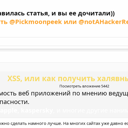
вилась статья, и вы ее дочитали))
ать
@Pickmoonpeek
или
@notAHackerRe
XSS, или как получить халявны
Посмотреть вложение 5442
мость веб приложений по мнению веду
пасности.
 apple, kaspersky
, и многие другие нан
Можно сделать намного лучше. На многих сайтах уже давно е
)