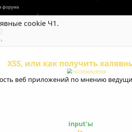
а форума
лявные cookie Ч1.
и
XSS, или как получить халявны
ость веб приложений по мнению ведущ
apple, kaspersky
, и многие другие нани
ете есть поля ввода,
input'ы
. и на мног