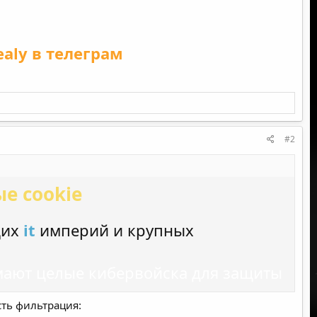
aly
в телеграм
#2
е cookie
щих
it
империй и крупных
имают целые кибервойска для защиты
сть фильтрация: