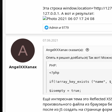
А теперь поговорим про
Эта строка window.location='
http://12
127.0.0.1. А вот и результат:
alert(document.cookie);
Р
Admin
и
9779
е
а
при вводе этого, мы по
к
07.06.2021
ц
ними. но можно отсорти
A
и
AngelXXXanax сказал(а):
и
:
Опять я решил доёбаться) Так вот! Можн
JavaScript:
PHP:
AngelXXXanax
document.cookie = "user=John";

alert(document.cookie);

<?php

вы увидите огромное количество к
// специальные символы (пробелы
if(!array_key_exists ("name", $
let name = "my name";

let value = "John Smith"

$isempty = true;

Ещё интересная тема это Reflected XS
// кодирует в my%20name=John%20S
} else {

произвольного файла из браузера без
document.cookie = encodeURIComp
после из JS создать на странице фо
echo '<pre>';
