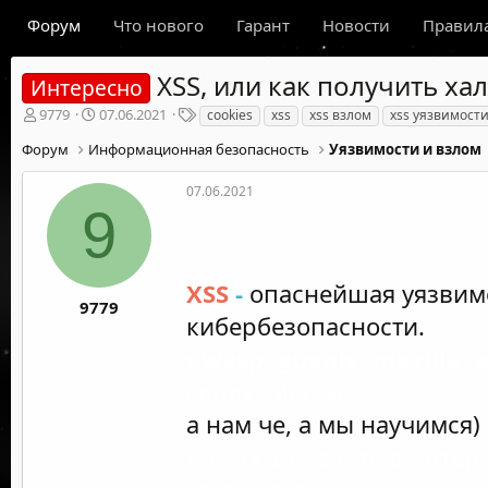
Форум
Что нового
Гарант
Новости
Правил
XSS, или как получить ха
Интересно
А
Д
Т
9779
07.06.2021
cookies
xss
xss взлом
xss уязвимост
в
а
е
Форум
Информационная безопасность
Уязвимости и взлом
т
т
г
о
а
и
р
н
07.06.2021
9
т
а
е
ч
м
а
ы
л
XSS
-
опаснейшая уязвим
а
9779
кибербезопасности.
qwasp, google, mozilla, 
своих систем.
а нам че, а мы научимся)
на каждом сайте в интерн