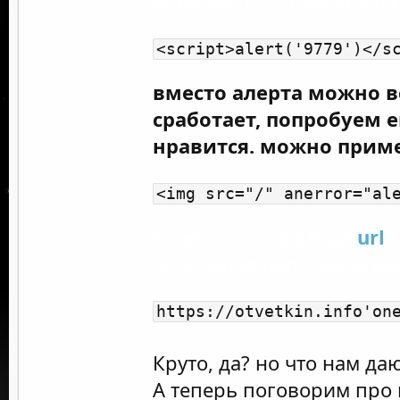
уязвимость, с помощью 
<script>alert('9779')</s
вместо алерта можно 
сработает, попробуем е
нравится. можно прим
<img src="/" anerror="al
кстати, строка ввода
url
т
окончания написания ма
https://otvetkin.info'on
Круто, да? но что нам да
А теперь поговорим про 