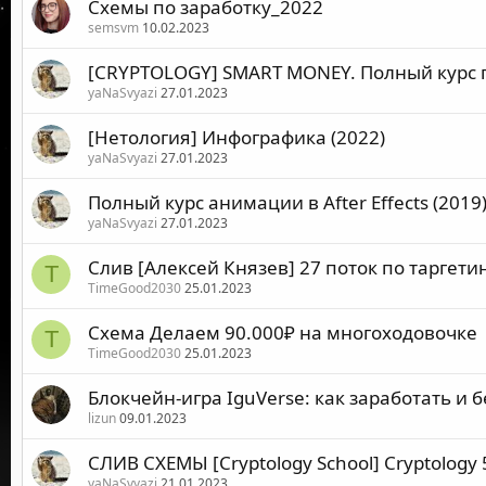
Схемы по заработку_2022
semsvm
10.02.2023
[CRYPTOLOGY] SMART MONEY. Полный курс п
yaNaSvyazi
27.01.2023
[Нетология] Инфографика (2022)
yaNaSvyazi
27.01.2023
Полный курс анимации в After Effects (2019
yaNaSvyazi
27.01.2023
Слив [Алексей Князев] 27 поток по таргетин
T
TimeGood2030
25.01.2023
Схема Делаем 90.000₽ на многоходовочке
T
TimeGood2030
25.01.2023
Блокчейн-игра IguVerse: как заработать и
lizun
09.01.2023
CЛИВ СХЕМЫ [Cryptology School] Cryptology 5
yaNaSvyazi
21.01.2023