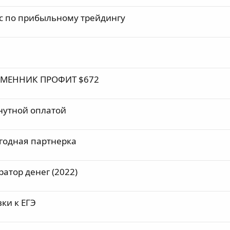
с по прибыльному трейдингу
БМЕННИК ПРОФИТ $672
нутной оплатой
годная партнерка
ратор денег (2022)
ки к ЕГЭ