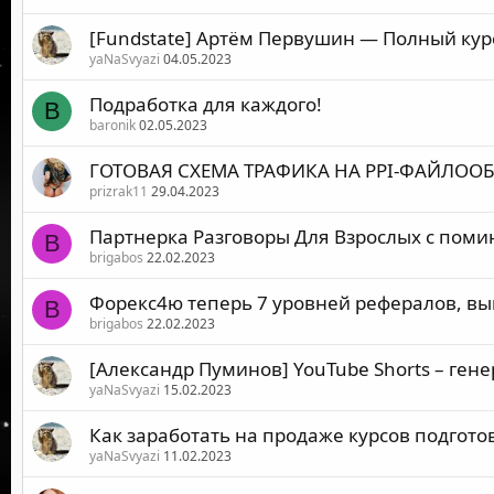
[Fundstate] Артём Первушин — Полный кур
yaNaSvyazi
04.05.2023
Подработка для каждого!
B
baronik
02.05.2023
ГОТОВАЯ СХЕМА ТРАФИКА НА PPI-ФАЙЛОО
prizrak11
29.04.2023
Партнерка Разговоры Для Взрослых с поми
B
brigabos
22.02.2023
Форекс4ю теперь 7 уровней рефералов, вы
B
brigabos
22.02.2023
[Александр Пуминов] YouTube Shorts – гене
yaNaSvyazi
15.02.2023
Как заработать на продаже курсов подготов
yaNaSvyazi
11.02.2023