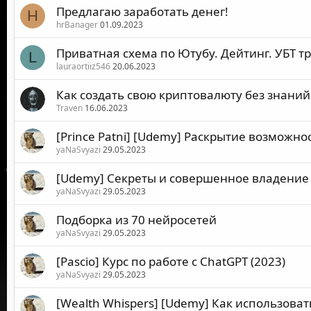
Предлагаю заработать денег!
H
hrBanager
01.09.2023
Приватная схема по Ютубу. Дейтинг. УБТ т
L
lauraortiiz546
20.06.2023
Как создать свою криптовалюту без знаний 
Traven
16.06.2023
[Prince Patni] [Udemy] Раскрытие возможнос
yaNaSvyazi
29.05.2023
[Udemy] Секреты и совершенное владение 
yaNaSvyazi
29.05.2023
Подборка из 70 нейросетей
yaNaSvyazi
29.05.2023
[Pascio] Курс по работе с ChatGPT (2023)
yaNaSvyazi
29.05.2023
[Wealth Whispers] [Udemy] Как использоват