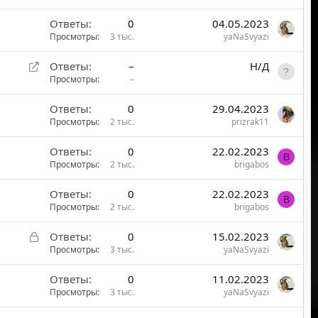
Ответы
0
04.05.2023
Просмотры
3 тыс.
yaNaSvyazi
П
Ответы
–
Н/Д
е
Просмотры
–
р
Ответы
0
29.04.2023
е
Просмотры
2 тыс.
prizrak11
а
д
Ответы
0
22.02.2023
р
B
Просмотры
2 тыс.
brigabos
е
с
Ответы
0
22.02.2023
а
B
Просмотры
2 тыс.
brigabos
ц
и
З
Ответы
0
15.02.2023
я
а
Просмотры
3 тыс.
yaNaSvyazi
к
Ответы
0
11.02.2023
р
Просмотры
3 тыс.
yaNaSvyazi
ы
т