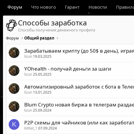
Форум
Что нового
Гарант
Новости
Правил
Способы заработка
Способы получения денежного профита
Форум
Общий раздел
Зарабатываем крипту (до 50$ в день), игр
lizun
19.03.2025
YOhealth - получай деньги за шаги
lizun
25.05.2025
Автоматизировный заработок с бота в Телег
lizun
13.01.2025
Blum Crypto новая биржа в телеграм раздае
lizun
25.09.2024
P2P схемы для чайников (или как заработат
K
KitKat_1
07.09.2024