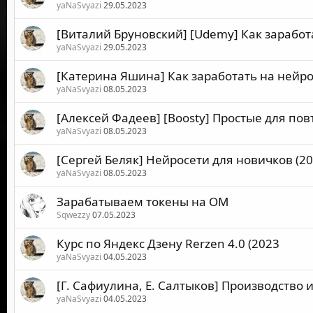
yaNaSvyazi
29.05.2023
[Виталий Бруновский] [Udemy] Как заработ
yaNaSvyazi
29.05.2023
[Катерина Яшина] Как заработать на нейро
yaNaSvyazi
08.05.2023
[Алексей Фадеев] [Boosty] Простые для пов
yaNaSvyazi
08.05.2023
[Сергей Беляк] Нейросети для новичков (20
yaNaSvyazi
08.05.2023
Зарабатываем токены на OM
Sqwezzy
07.05.2023
Курс по Яндекс Дзену Rerzen 4.0 (2023
yaNaSvyazi
04.05.2023
[Г. Сафиулина, Е. Салтыков] Производство
yaNaSvyazi
04.05.2023