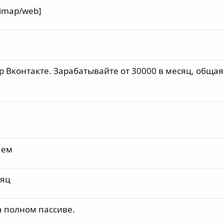
 [imap/web]
 Вконтакте. Зарабатывайте от 30000 в месяц, общая
аем
сяц
а полном пассиве.