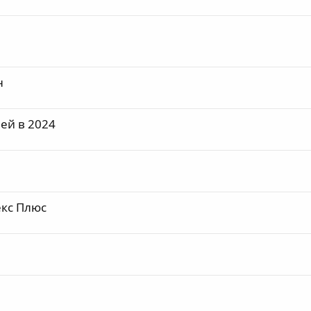
н
ей в 2024
екс Плюс