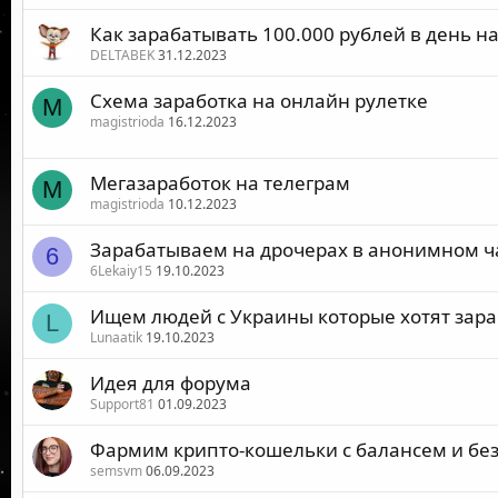
Как зарабатывать 100.000 рублей в день н
DELTABEK
31.12.2023
Схема заработка на онлайн рулетке
M
magistrioda
16.12.2023
Мегазаработок на телеграм
M
magistrioda
10.12.2023
Зарабатываем на дрочерах в анонимном ч
6
6Lekaiy15
19.10.2023
Ищем людей с Украины которые хотят зара
L
Lunaatik
19.10.2023
Идея для форума
Support81
01.09.2023
Фармим крипто-кошельки с балансем и без
semsvm
06.09.2023