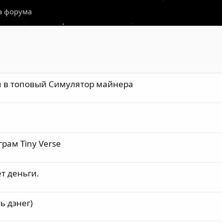
а форума
ая в топовый Симулятор майнера
рам Tiny Verse
т деньги.
ь дэнег)