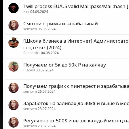
I will process EU/US valid Mail:pass/Mail:hash
Kint
04.09.2024
Смотри стримы и зарабатывай
semsvm
06.08.2024
[Школа бизнеса в Интернет] Администратор
соц сетях (2024)
Support81
04.08.2024
Получаем от 5к до 50к ₽ на халяву
PUZAN
30.07.2024
Получаем трафик с пинтерест и зарабатыв
semsvm
26.07.2024
Заработок на заливах до 30к$ и выше в ме
semsvm
23.07.2024
Регулярно от 500$ и выше каждый месяц н
semsvm
23.07.2024