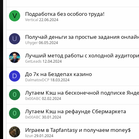
Подработка без особого труда!
V
Vertical
22.06.2024
Получай деньги за простые задания онлай
U
Uhyger
06.05.2024
Лучший метод работы с холодной аудитори
GetLeads
12.04.2024
До 7к на Бездепах казино
D
DalmatovDCP
18.03.2024
Лутаем Кэш на бесконечной подписке Янд
0
0x00ABC
02.02.2024
Лутаем Кэш на рефаунде Сбермаркета
0
0x00ABC
30.01.2024
Играем в Tapfantasy и получаем money$
lizun
29.01.2024