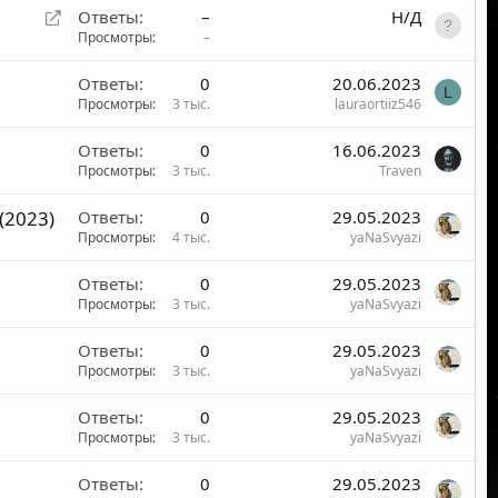
П
Ответы
–
Н/Д
е
Просмотры
–
р
Ответы
0
20.06.2023
е
L
Просмотры
3 тыс.
lauraortiiz546
а
д
Ответы
0
16.06.2023
р
Просмотры
3 тыс.
Traven
е
с
(2023)
Ответы
0
29.05.2023
а
Просмотры
4 тыс.
yaNaSvyazi
ц
и
Ответы
0
29.05.2023
я
Просмотры
3 тыс.
yaNaSvyazi
Ответы
0
29.05.2023
Просмотры
3 тыс.
yaNaSvyazi
Ответы
0
29.05.2023
Просмотры
3 тыс.
yaNaSvyazi
Ответы
0
29.05.2023