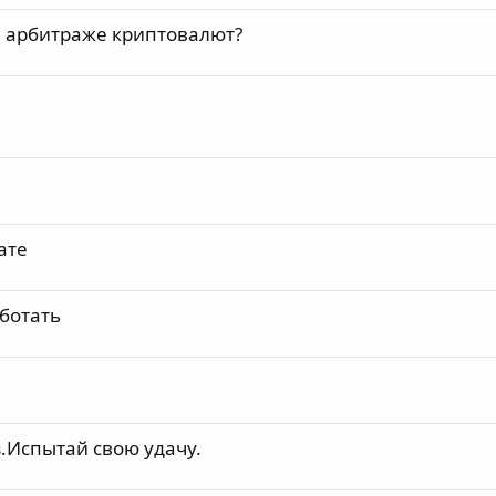
а арбитраже криптовалют?
ате
ботать
.Испытай свою удачу.