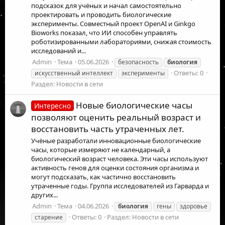
подсказок для учёных и начал самостоятельно
проектировать и проводить биологические
эксперименты. Совместный проект OpenAI и Ginkgo
Bioworks показал, что ИИ способен управлять
роботизированными лабораториями, снижая стоимость
исследований и...
Admin
Тема
05.06.2026
безопасность
биология
Ответы: 0
искусственный интеллект
эксперименты
Раздел:
Новости в сети
Новые биологические часы
Интересно
позволяют оценить реальный возраст и
восстановить часть утраченных лет.
Учёные разработали инновационные биологические
часы, которые измеряют не календарный, а
биологический возраст человека. Эти часы используют
активность генов для оценки состояния организма и
могут подсказать, как частично восстановить
утраченные годы. Группа исследователей из Гарварда и
других...
Admin
Тема
04.06.2026
биология
гены
здоровье
Ответы: 0
Раздел:
Новости в сети
старение