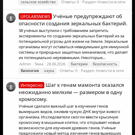
Ответы: 0
Раздел:
Новости в сети
сельское хозяйство
Учёные предупреждают об
UFOLABSNEWS
опасности создания зеркальных бактерий.
38 учёных выступили с требованием запретить
эксперименты по созданию зеркальных бактерий из-за
потенциальной угрозы для жизни на Земле. Зеркальные
организмы могут оставаться невидимыми для иммунной
системы и природных защитных механизмов, что делает
их потенциально неуязвимыми. Некоторые...
Admin
Тема
28.06.2026
бактерии
безопасность
Ответы: 0
Раздел:
Новости в сети
биология
наука
Шаг к генам мамонта оказался
Интересно
неожиданно мелким — размером в одну
хромосому.
Учёные сделали важный шаг в изучении генов
вымерших видов, оживив чужую ДНК внутри живого
организма. Исследователи смогли ввести крысиную
хромосому в мышиные клетки, что открывает новые
возможности для изучения древних генов. Учёные
предложили новый метод изучения генов вымерших