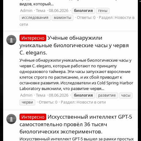
видов, который...
Admin
Тема
08.06.2026
биология
гены
Ответы: 0
Раздел:
Новости в
исследования
мамонты
сети
Учёные обнаружили
Интересно
уникальные биологические часы у червя
C. elegans.
Учёные обнаружили уникальные биологические часы у
червя C. elegans, которые работают по принципу
одноразового таймера. Эти часы запускают взросление
клеток строго по расписанию, и их сбой приводит к
остановке развития. Исследователи из Cold Spring Harbor
Laboratory выяснили, что развитие червя...
Admin
Тема
08.06.2026
биология
развитие
часы
Ответы: 0
Раздел:
Новости в сети
черви
Искусственный интеллект GPT-5
Интересно
самостоятельно провёл 36 тысяч
биологических экспериментов.
Искусственный интеллект GPT-5 вышел за рамки простых