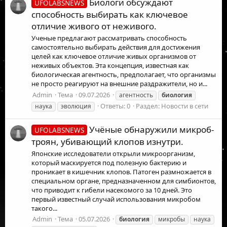
Биологи обсуждают
UFOLABSNEWS
способность выбирать как ключевое
отличие живого от неживого.
Ученые предлагают рассматривать способность
самостоятельно выбирать действия для достижения
целей как ключевое отличие живых организмов от
неживых объектов. Эта концепция, известная как
биологическая агентность, предполагает, что организмы
не просто реагируют на внешние раздражители, но и...
Admin
Тема
09.07.2026
агентность
биология
Ответы: 0
Раздел:
Новости в сети
наука
эволюция
Учёные обнаружили микроб-
UFOLABSNEWS
троян, убивающий клопов изнутри.
Японские исследователи открыли микроорганизм,
который маскируется под полезную бактерию и
проникает в кишечник клопов. Патоген размножается в
специальном органе, предназначенном для симбионтов,
что приводит к гибели насекомого за 10 дней. Это
первый известный случай использования микробом
такого...
Admin
Тема
05.07.2026
биология
микробы
наука