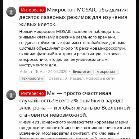
Микроскоп MOSAIC объединил
Интересно
десяток лазерных режимов для изучения
живых клеток.
Новый микроскоп MOSAIC позволяет наблюдать за
живыми клетками в режиме реального времени,
создавая трёхмерные фильмы с петабайтами данных.
Система объединяет около 10 режимов микроскопии,
включая фазовый контраст и решётчатую световую
микроскопию, что делает её универсальным
инструментом для...
Admin
Тема
24.05.2026
биология
микроскоп
Ответы: 0
Раздел:
Новости в сети
технологии
Мы — просто счастливая
Интересно
случайность? Всего 2% ошибки в заряде
электрона — и любая жизнь во Вселенной
становится невозможной.
Физики из Лондонского университета королевы Марии
предложили новое объяснение возникновения жизни во
Вселенной. Исследователи считают, что ключевым
фактором является вязкость жидкостей, которая зависит