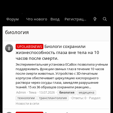
Форум
Что нового
Вход
Гарант
Новости
Регистрация
Правил
биология
Биологи сохранили
UFOLABSNEWS
жизнеспособность глаза вне тела на 10
часов после смерти.
Экспериментальная установка ECaBox позволила учёным
поддерживать функции свиных глаз в течение 10 часов
после смерти животных. Устройство с 3D-печатным
корпусом обеспечивает циркуляцию кислородного
раствора через сосуды глаза, замедляя разрушение
тканей. 15 из 36 образцов сохранили реакцию...
Admin
Тема
13.07.2026
биология
медицина
Ответы: 0
Раздел:
технологии
трансплантология
Новости в сети