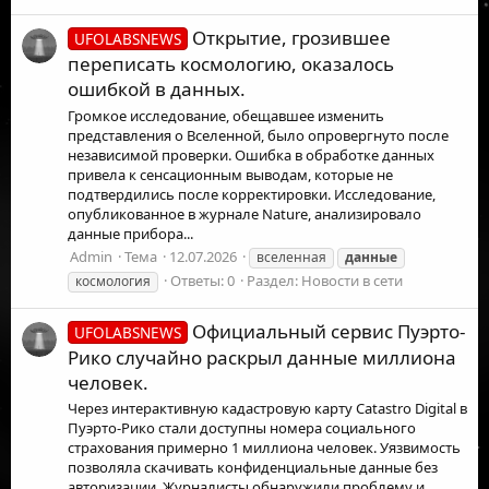
Открытие, грозившее
UFOLABSNEWS
переписать космологию, оказалось
ошибкой в данных.
Громкое исследование, обещавшее изменить
представления о Вселенной, было опровергнуто после
независимой проверки. Ошибка в обработке данных
привела к сенсационным выводам, которые не
подтвердились после корректировки. Исследование,
опубликованное в журнале Nature, анализировало
данные прибора...
Admin
Тема
12.07.2026
вселенная
данные
Ответы: 0
Раздел:
Новости в сети
космология
Официальный сервис Пуэрто-
UFOLABSNEWS
Рико случайно раскрыл данные миллиона
человек.
Через интерактивную кадастровую карту Catastro Digital в
Пуэрто-Рико стали доступны номера социального
страхования примерно 1 миллиона человек. Уязвимость
позволяла скачивать конфиденциальные данные без
авторизации. Журналисты обнаружили проблему и