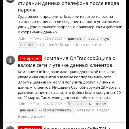
стирании данных с телефона после ввода
пароля.
Суд должен определить, было ли изъятие телефона
законным и привело ли введение пароля к уничтожению
улик. Дело вызывает вопросы о правомерности действий
и сохранении данных.
Admin
Тема
26.07.2026
данные
пароль
суд
Ответы: 0
Раздел:
Новости в сети
телефон
Компания OnTrac сообщила о
Интересно
взломе сети и утечке данных клиентов.
Компания OnTrac, занимающаяся доставкой посылок,
уведомила клиентов о взломе корпоративной сети.
Злоумышленники могли получить доступ к личным
данным клиентов. Инцидент был обнаружен 23 марта, а
расследование показало, что файлы были доступны с 20
по 22 марта. Тип утечки данных остаётся неясным...
Admin
Тема
24.07.2026
безопасность
взлом
Ответы: 0
Раздел:
данные
киберпреступность
Новости в сети
Хакеры взломали SplitVPN и