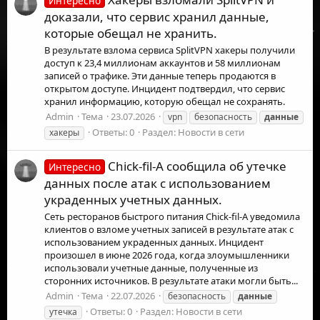
Интересно
доказали, что сервис хранил данные,
которые обещал не хранить.
В результате взлома сервиса SplitVPN хакеры получили
доступ к 23,4 миллионам аккаунтов и 58 миллионам
записей о трафике. Эти данные теперь продаются в
открытом доступе. Инцидент подтвердил, что сервис
хранил информацию, которую обещал не сохранять.
Admin
Тема
23.07.2026
vpn
безопасность
данные
Ответы: 0
Раздел:
Новости в сети
хакеры
Chick-fil-A сообщила об утечке
Интересно
данных после атак с использованием
украденных учетных данных.
Сеть ресторанов быстрого питания Chick-fil-A уведомила
клиентов о взломе учетных записей в результате атак с
использованием украденных данных. Инцидент
произошел в июне 2026 года, когда злоумышленники
использовали учетные данные, полученные из
сторонних источников. В результате атаки могли быть...
Admin
Тема
22.07.2026
безопасность
данные
Ответы: 0
Раздел:
Новости в сети
утечка