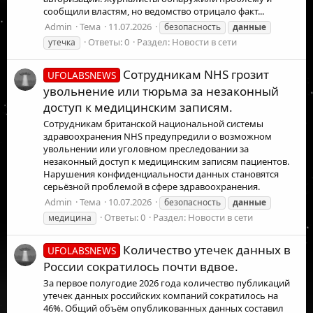
сообщили властям, но ведомство отрицало факт...
Admin
Тема
11.07.2026
безопасность
данные
Ответы: 0
Раздел:
Новости в сети
утечка
Сотрудникам NHS грозит
UFOLABSNEWS
увольнение или тюрьма за незаконный
доступ к медицинским записям.
Сотрудникам британской национальной системы
здравоохранения NHS предупредили о возможном
увольнении или уголовном преследовании за
незаконный доступ к медицинским записям пациентов.
Нарушения конфиденциальности данных становятся
серьёзной проблемой в сфере здравоохранения.
Admin
Тема
10.07.2026
безопасность
данные
Ответы: 0
Раздел:
Новости в сети
медицина
Количество утечек данных в
UFOLABSNEWS
России сократилось почти вдвое.
За первое полугодие 2026 года количество публикаций
утечек данных российских компаний сократилось на
46%. Общий объём опубликованных данных составил