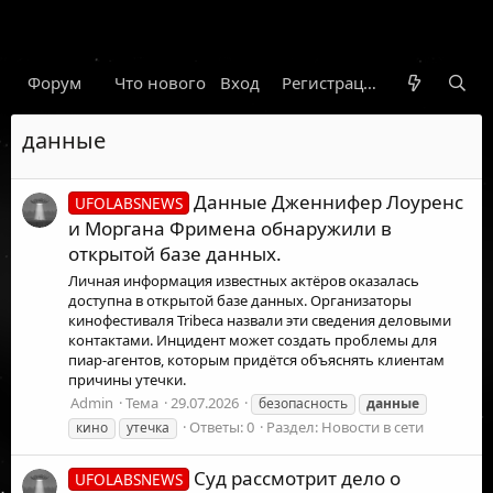
Форум
Что нового
Вход
Гарант
Новости
Регистрация
Правил
данные
Данные Дженнифер Лоуренс
UFOLABSNEWS
и Моргана Фримена обнаружили в
открытой базе данных.
Личная информация известных актёров оказалась
доступна в открытой базе данных. Организаторы
кинофестиваля Tribeca назвали эти сведения деловыми
контактами. Инцидент может создать проблемы для
пиар-агентов, которым придётся объяснять клиентам
причины утечки.
Admin
Тема
29.07.2026
безопасность
данные
Ответы: 0
Раздел:
Новости в сети
кино
утечка
Суд рассмотрит дело о
UFOLABSNEWS