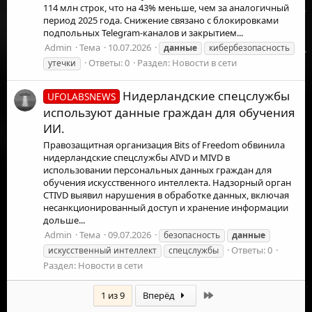
114 млн строк, что на 43% меньше, чем за аналогичный
период 2025 года. Снижение связано с блокировками
подпольных Telegram-каналов и закрытием...
Admin
Тема
10.07.2026
данные
кибербезопасность
Ответы: 0
Раздел:
Новости в сети
утечки
Нидерландские спецслужбы
UFOLABSNEWS
используют данные граждан для обучения
ИИ.
Правозащитная организация Bits of Freedom обвинила
нидерландские спецслужбы AIVD и MIVD в
использовании персональных данных граждан для
обучения искусственного интеллекта. Надзорный орган
CTIVD выявил нарушения в обработке данных, включая
несанкционированный доступ и хранение информации
дольше...
Admin
Тема
09.07.2026
безопасность
данные
Ответы: 0
искусственный интеллект
спецслужбы
Раздел:
Новости в сети
Последняя
1 из 9
Вперёд