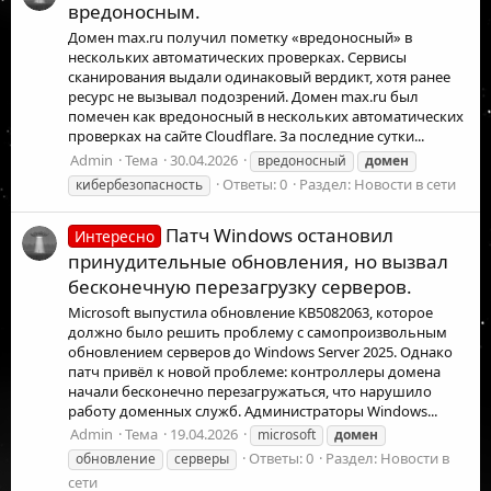
вредоносным.
Домен max.ru получил пометку «вредоносный» в
нескольких автоматических проверках. Сервисы
сканирования выдали одинаковый вердикт, хотя ранее
ресурс не вызывал подозрений. Домен max.ru был
помечен как вредоносный в нескольких автоматических
проверках на сайте Cloudflare. За последние сутки...
Admin
Тема
30.04.2026
вредоносный
домен
Ответы: 0
Раздел:
Новости в сети
кибербезопасность
Патч Windows остановил
Интересно
принудительные обновления, но вызвал
бесконечную перезагрузку серверов.
Microsoft выпустила обновление KB5082063, которое
должно было решить проблему с самопроизвольным
обновлением серверов до Windows Server 2025. Однако
патч привёл к новой проблеме: контроллеры домена
начали бесконечно перезагружаться, что нарушило
работу доменных служб. Администраторы Windows...
Admin
Тема
19.04.2026
microsoft
домен
Ответы: 0
Раздел:
Новости в
обновление
серверы
сети