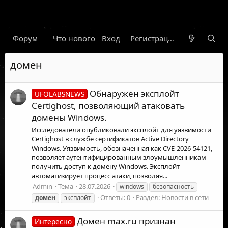
Форум
Что нового
Вход
Гарант
Новости
Регистрация
Правил
домен
Обнаружен эксплойт
UFOLABSNEWS
Certighost, позволяющий атаковать
домены Windows.
Исследователи опубликовали эксплойт для уязвимости
Certighost в службе сертификатов Active Directory
Windows. Уязвимость, обозначенная как CVE-2026-54121,
позволяет аутентифицированным злоумышленникам
получить доступ к домену Windows. Эксплойт
автоматизирует процесс атаки, позволяя...
Admin
Тема
28.07.2026
windows
безопасность
Ответы: 0
Раздел:
Новости в сети
домен
эксплойт
Домен max.ru признан
Интересно