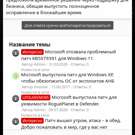
бизнеса, обещая выпустить полноценное
исправление в ближайшее время.
Для ответа нужно войти/зарегистрироваться
Название темы
Microsoft отозвала проблемный
Интересно
патч KB5079391 для Windows 11.
Автор Admin
31.03.2026
Ответы: 0
Новости в сети
Microsoft выпустила патч для Windows XP,
S
чтобы обезопасить ОС от эксплоитов АНБ
Автор shooter
15.06.2017
Ответы: 0
Новости в сети
Microsoft выпустила патч для
UFOLABSNEWS
уязвимости RoguePlanet в Defender.
Автор Admin
09.07.2026
Ответы: 0
Новости в сети
Патч вышел утром, атака – в обед.
Интересно
Добро пожаловать в мир, где у вас нет
времени на обновления.