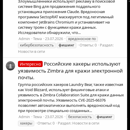
Злоумышленники используют рекламу в поисковой
системе Bing для продвижения поддельного
установщика приложения Claude. Вредоносная
программа SectopRAT маскируется под легитимный
компонент JetBrains Chromium и устанавливает на
систему троян с функциями кражи данных.
Исследователи обнаружили, что...
Admin
Тема
23.07.2026
вредоносное по
Ответы: 0
Раздел:
кибербезопасность
фишинг
Новости в сети
Российские хакеры используют
Интересно
уязвимость Zimbra для кражи электронной
почты.
Группа российских хакеров Laundry Bear, также известная
как Void Blizzard, использует фишинговые атаки и
уязвимость в Zimbra Collaboration Suite для кражи данных
электронной почты. Уязвимость CVE-2025-66376
позволяет автоматически выполнять вредоносный код
при просмотре специально созданных...
Admin
Тема
23.07.2026
безопасность
фишинг
Ответы: 0
Раздел:
Новости в сети
хакеры