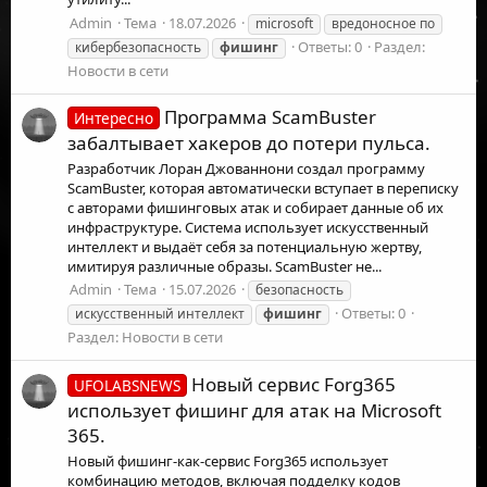
Admin
Тема
18.07.2026
microsoft
вредоносное по
Ответы: 0
Раздел:
кибербезопасность
фишинг
Новости в сети
Программа ScamBuster
Интересно
забалтывает хакеров до потери пульса.
Разработчик Лоран Джованнони создал программу
ScamBuster, которая автоматически вступает в переписку
с авторами фишинговых атак и собирает данные об их
инфраструктуре. Система использует искусственный
интеллект и выдаёт себя за потенциальную жертву,
имитируя различные образы. ScamBuster не...
Admin
Тема
15.07.2026
безопасность
Ответы: 0
искусственный интеллект
фишинг
Раздел:
Новости в сети
Новый сервис Forg365
UFOLABSNEWS
использует фишинг для атак на Microsoft
365.
Новый фишинг-как-сервис Forg365 использует
комбинацию методов, включая подделку кодов