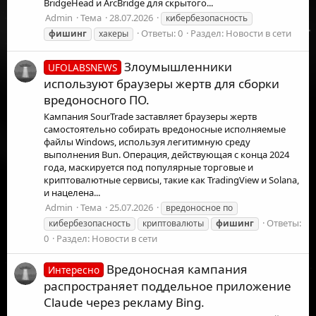
BridgeHead и ArcBridge для скрытого...
Admin
Тема
28.07.2026
кибербезопасность
Ответы: 0
Раздел:
Новости в сети
фишинг
хакеры
Злоумышленники
UFOLABSNEWS
используют браузеры жертв для сборки
вредоносного ПО.
Кампания SourTrade заставляет браузеры жертв
самостоятельно собирать вредоносные исполняемые
файлы Windows, используя легитимную среду
выполнения Bun. Операция, действующая с конца 2024
года, маскируется под популярные торговые и
криптовалютные сервисы, такие как TradingView и Solana,
и нацелена...
Admin
Тема
25.07.2026
вредоносное по
Ответы:
кибербезопасность
криптовалюты
фишинг
0
Раздел:
Новости в сети
Вредоносная кампания
Интересно
распространяет поддельное приложение
Claude через рекламу Bing.