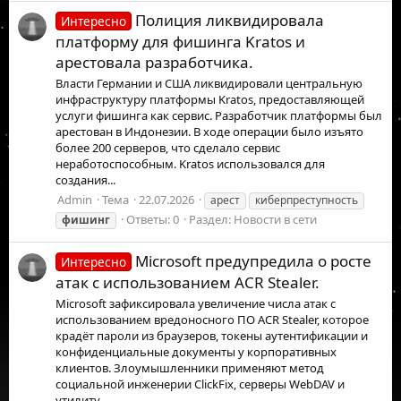
Полиция ликвидировала
Интересно
платформу для фишинга Kratos и
арестовала разработчика.
Власти Германии и США ликвидировали центральную
инфраструктуру платформы Kratos, предоставляющей
услуги фишинга как сервис. Разработчик платформы был
арестован в Индонезии. В ходе операции было изъято
более 200 серверов, что сделало сервис
неработоспособным. Kratos использовался для
создания...
Admin
Тема
22.07.2026
арест
киберпреступность
Ответы: 0
Раздел:
Новости в сети
фишинг
Microsoft предупредила о росте
Интересно
атак с использованием ACR Stealer.
Microsoft зафиксировала увеличение числа атак с
использованием вредоносного ПО ACR Stealer, которое
крадёт пароли из браузеров, токены аутентификации и
конфиденциальные документы у корпоративных
клиентов. Злоумышленники применяют метод
социальной инженерии ClickFix, серверы WebDAV и
утилиту...