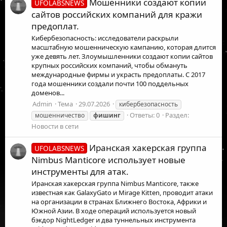
Мошенники создают копии
UFOLABSNEWS
сайтов российских компаний для кражи
предоплат.
Кибербезопасность: исследователи раскрыли
масштабную мошенническую кампанию, которая длится
уже девять лет. Злоумышленники создают копии сайтов
крупных российских компаний, чтобы обмануть
международные фирмы и украсть предоплаты. С 2017
года мошенники создали почти 100 поддельных
доменов...
Admin
Тема
29.07.2026
кибербезопасность
Ответы: 0
Раздел:
мошенничество
фишинг
Новости в сети
Иранская хакерская группа
UFOLABSNEWS
Nimbus Manticore использует новые
инструменты для атак.
Иранская хакерская группа Nimbus Manticore, также
известная как GalaxyGato и Mirage Kitten, проводит атаки
на организации в странах Ближнего Востока, Африки и
Южной Азии. В ходе операций используется новый
бэкдор NightLedger и два туннельных инструмента