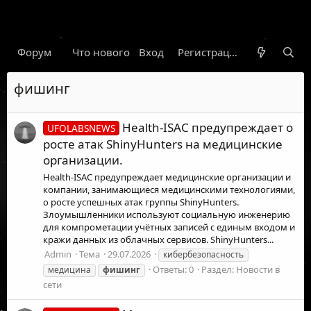
Форум
Что нового
Вход
Гарант
Новости
Регистрация
Правил
фишинг
Health-ISAC предупреждает о
UFOLABSNEWS
росте атак ShinyHunters на медицинские
организации.
Health-ISAC предупреждает медицинские организации и
компании, занимающиеся медицинскими технологиями,
о росте успешных атак группы ShinyHunters.
Злоумышленники используют социальную инженерию
для компрометации учётных записей с единым входом и
кражи данных из облачных сервисов. ShinyHunters...
Admin
Тема
29.07.2026
кибербезопасность
Ответы: 0
Раздел:
Новости в
медицина
фишинг
сети