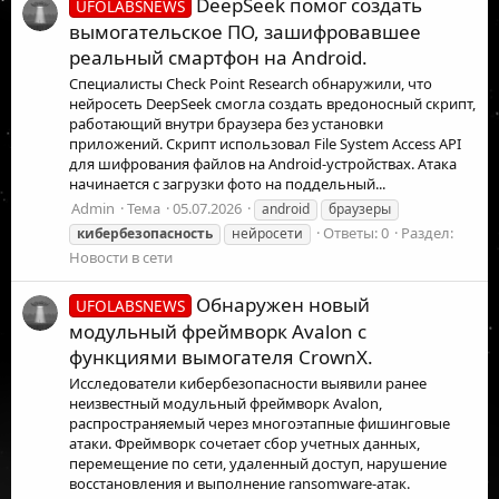
DeepSeek помог создать
UFOLABSNEWS
вымогательское ПО, зашифровавшее
реальный смартфон на Android.
Специалисты Check Point Research обнаружили, что
нейросеть DeepSeek смогла создать вредоносный скрипт,
работающий внутри браузера без установки
приложений. Скрипт использовал File System Access API
для шифрования файлов на Android-устройствах. Атака
начинается с загрузки фото на поддельный...
Admin
Тема
05.07.2026
android
браузеры
Ответы: 0
Раздел:
кибербезопасность
нейросети
Новости в сети
Обнаружен новый
UFOLABSNEWS
модульный фреймворк Avalon с
функциями вымогателя CrownX.
Исследователи кибербезопасности выявили ранее
неизвестный модульный фреймворк Avalon,
распространяемый через многоэтапные фишинговые
атаки. Фреймворк сочетает сбор учетных данных,
перемещение по сети, удаленный доступ, нарушение
восстановления и выполнение ransomware-атак.