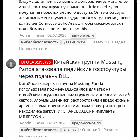
Злоумышленники, связанные с операцией вымогателей
Anubis, эксплуатируют уязвимость Citrix Bleed 2 для
получения первоначального доступа. Они используют
легитимные инструменты удалённого управления, такие
как ScreenConnect и Zoho Assist, чтобы маскироваться
под обычную IT-активность. Anubis...
Admin
Тема
02.07.2026
вымогатели
Ответы: 0
Раздел:
кибербезопасность
уязвимости
Новости в сети
Китайская группа Mustang
UFOLABSNEWS
Panda атаковала индийские госструктуры
через подмену DLL.
Китайская хакерская группа Mustang Panda
использовала подмену DLL-файлов для атак на
индийские государственные структуры и энергетический
сектор. Злоумышленники распространяли вредоносные
архивы с тематическими приманками, внутри которых
находились загрузчик SHARDLOADER и импланты
MINIRECON...
Admin
Тема
02.07.2026
вредоносное по
Ответы: 0
Раздел:
кибербезопасность
хакеры
Новости в сети