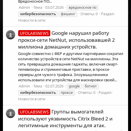
Вредоносное ПО...
Admin
Тема
03.07.2026
вредоносное по
Ответы: 0
Раздел:
кибербезопасность
фишинг
Новости в сети
Google нарушил работу
UFOLABSNEWS
прокси-сети NetNut, использовавшей 2
миллиона домашних устройств.
Google совместно с ФБР и другими партнёрами сократил
количество устройств в сети NetNut на миллионы. Эта
сеть превращала домашние гаджеты, включая смарт-
телевизоры и стриминговые приставки, в прокси-
серверы для чужого трафика. Злоумышленники
использовали эти устройства для маскировки своей...
Admin
Тема
02.07.2026
google
ботнет
Ответы: 0
Раздел:
кибербезопасность
прокси
Новости в сети
Группы вымогателей
UFOLABSNEWS
используют уязвимость Citrix Bleed 2 и
легитимные инструменты для атак.