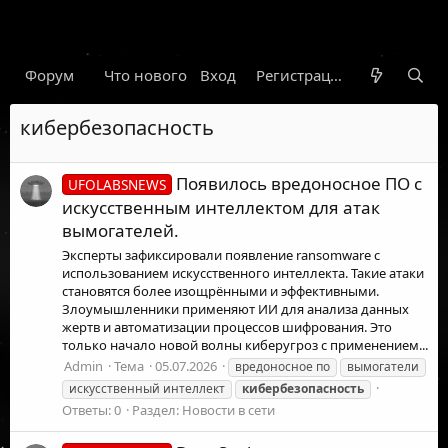
Форум
Что нового
Вход
Гарант
Новости
Регистрация
Правил
кибербезопасность
Появилось вредоносное ПО с
UFOLABSNEWS
искусственным интеллектом для атак
вымогателей.
Эксперты зафиксировали появление ransomware с
использованием искусственного интеллекта. Такие атаки
становятся более изощрёнными и эффективными.
Злоумышленники применяют ИИ для анализа данных
жертв и автоматизации процессов шифрования. Это
только начало новой волны киберугроз с применением...
Admin
Тема
05.07.2026
вредоносное по
вымогатели
искусственный интеллект
кибербезопасность
Ответы: 0
Раздел:
Новости в сети