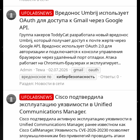
Вредонос Umbrij использует
UFOLABSNEWS
OAuth для доступа к Gmail через Google
API.
Группа хакеров ToddyCat разработала новый вредонос
Umbrij, который получает доступ к почте жертв через
Google API. Вредонос использует OAuth 2.0 для
авторизации и подключается к консоли управления
браузером через удалённый порт отладки. Атака
работает на Chromium-браузерах и эксплуатирует...
Admin
Тема
02.07.2026
gmail
oauth
Ответы: 0
вредоносное по
кибербезопасность
Раздел:
Новости в сети
Cisco подтвердила
UFOLABSNEWS
эксплуатацию уязвимости в Unified
Communications Manager.
Cisco подтвердила активную эксплуатацию уязвимости в
Unified Communications Manager, ранее известном как
Cisco CallManager. Уязвимость CVE-2026-20230 позволяет
злоумышленникам без привилегий проводить атаки