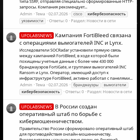
типа SSRF, отправляя специально сформированные HTTP-
запросы. Компания рекомендует...
Admin
Тема
02.07.2026
cisco
кибербезопасность
Ответы: 0
Раздел:
Новости в сети
уязвимости
Кампания FortiBleed связана
UFOLABSNEWS
с операциями вымогателей INC и Lynx.
Исследователи SOCRadar установили прямую связь
между кампанией FortiBleed, в ходе которой были
похищены учетные данные с более чем 430 000
брандмауэров FortiGate, и группами вымогателей INC
Ransom и Lynx. Оператор, имеющий доступ к
инфраструктуре FortiBleed, активно работал с панелями...
Admin
Тема
02.07.2026
брандмауэры
вымогатели
Ответы: 0
Раздел:
Новости в сети
кибербезопасность
В России создан
UFOLABSNEWS
оперативный штаб по борьбе с
кибермошенничеством.
Правительство России сформировало оперативный штаб
для противодействия онлайн-мошенничеству.
Руководителем назначен вице-премьер Дмитрий