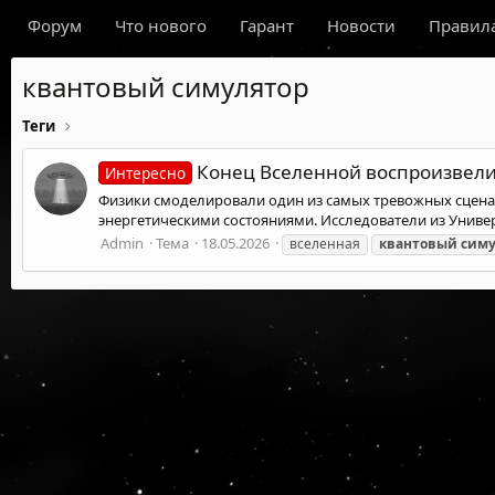
Форум
Что нового
Гарант
Новости
Правил
квантовый симулятор
Теги
Конец Вселенной воспроизвели
Интересно
Физики смоделировали один из самых тревожных сценар
энергетическими состояниями. Исследователи из Униве
Admin
Тема
18.05.2026
вселенная
квантовый
симу