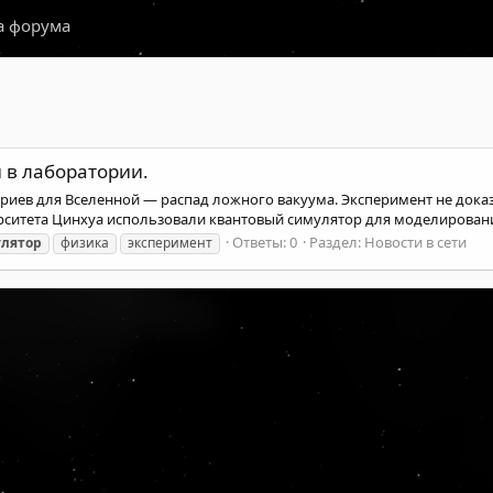
а форума
 в лаборатории.
иев для Вселенной — распад ложного вакуума. Эксперимент не доказ
рситета Цинхуа использовали квантовый симулятор для моделировани
Ответы: 0
Раздел:
Новости в сети
лятор
физика
эксперимент