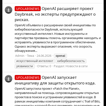
OpenAI расширяет проект
UFOLABSNEWS
Daybreak, но эксперты предупреждают о
рисках.
OpenAI объявила о расширении своей инициативы по
кибербезопасности Daybreak, использующей
искусственный интеллект. Новые инструменты и
партнёрства призваны помочь организациям находить и
исправлять уязвимости в программном обеспечении.
Однако эксперты выражают опасения, что скорость
обнаружения...
Admin
Тема
24.06.2026
openai
искусственный интеллект
кибербезопасность
Ответы: 0
Раздел:
Новости в сети
уязвимости
OpenAI запускает
UFOLABSNEWS
инициативу для защиты открытого кода.
OpenAI запустила проект «Patch the Planet»,
направленный на помощь сопровождающим открытых
проектов в поиске и устранении уязвимостей в коде. В
рамках инициативы компания сотрудничает с Trail of Bits,
специалисты которой будут проверять подозрительные