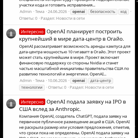
участки кода и готовить исправления...
Admin
Тема
24.06.2026
openai
безопасность
код
Ответы: 0
Раздел:
Новости в сети
OpenAI планирует построить
Интересно
крупнейший в мире дата-центр в Огайо.
OpenAI рассматривает возможность аренды кампуса для
дата-центра мощностью 10 гигаватт в Огайо. Этот проект
может стать крупнейшим в мире. Проект включает
финансовую поддержку со стороны Nvidia и станет
частью масштабной инициативы правительства США по
развитию технологий и энергетики. OpenAI...
Admin
Тема
10.06.2026
openai
дата-центр
Ответы: 0
Раздел:
Новости в сети
технологии
OpenAI подала заявку на IPO в
Интересно
США вслед за Anthropic.
Компания OpenAI, создатель ChatGPT, подала заявку на
первичное публичное размещение акций в США. OpenAI
не раскрыла размер или условия предложения, отметив,
что сроки пока не определены. OpenAI подала заявку на