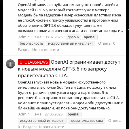
OpenAI объявила о публичном запуске новой линейки
моделей GPT-5.6, который состоится уже в четверг.
Модель была задержана американскими властями из-за
её способностей к поиску уязвимостей в программном
обеспечении. GPT-5.6 обладает улучшенными
возможностями логического анализа, написания кода и...
Admin
Тема
08.07.2026
gpt-5.6
openai
Ответы: 0
безопасность
искусственный интеллект
Раздел:
Новости в сети
OpenAI ограничивает доступ
UFOLABSNEWS
к новым моделям GPT-5.6 по запросу
правительства США.
OpenAI запускает новые модели искусственного
интеллекта, включая Sol, Terra и Luna, но доступ к ним
будет ограничен для узкого круга партнёров. Это
решение было принято по запросу правительства США.
Компания планирует сделать модели общедоступными в
ближайшие недели, но пока они доступны только...
Admin
Тема
27.06.2026
openai
Ответы:
искусственный интеллект
правительство сша
0
Раздел:
Новости в сети