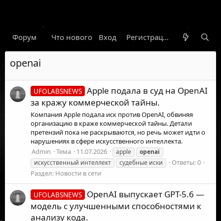
Форум
Что нового
Вход
Гарант
Новости
Регистрация
Правил
openai
Apple подала в суд на OpenAI
UFOLABSNEWS
за кражу коммерческой тайны.
Компания Apple подала иск против OpenAI, обвиняя
организацию в краже коммерческой тайны. Детали
претензий пока не раскрываются, но речь может идти о
нарушениях в сфере искусственного интеллекта.
Admin
Тема
11.07.2026
apple
openai
Ответы: 0
искусственный интеллект
судебные иски
Раздел:
Новости в сети
OpenAI выпускает GPT-5.6 —
UFOLABSNEWS
модель с улучшенными способностями к
анализу кода.