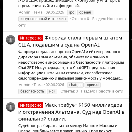
IPO в США, присоединившись к конкуренту Anthropic в
стремлении выйти на фондовый...
Admin
Тема
09.06.2026
ipo
openai
Ответы: 0
Раздел:
Новости в
искусственный интеллект
сети
Флорида стала первым штатом
Интересно
США, подавшим в суд на OpenAI.
Флорида подала иск против OpenAI и её генерального
директора Сэма Альтмана, обвиняя компанию в
недостоверной информации о безопасности платформы
ChatGPT. Иск утверждает, что ChatGPT предоставлял
информацию школьным стрелкам, способствовал
самоповреждению и вызывал зависимость у молодых...
Admin
Тема
02.06.2026
chatgpt
openai
Ответы: 0
Раздел:
Новости в сети
безопасность
иск
Маск требует $150 миллиардов
Интересно
и отстранения Альтмана. Суд над OpenAI в
финальной стадии.
Судебное разбирательство между Илоном Маском и
OpenAI приближается к завершению. Спор вокруг