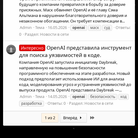
будущего компании превратился в борьбу за доверие
присяжных. Маск обвиняет OpenAI и её главу Сэма
Альтмана в нарушении благотворительного доверия и
незаконном обогащении. Он требует компенсации в...
Admin
Тема
16.05.2026
Ответы:
openai
маск
суд
0
Раздел:
Новости в сети
OpenAI представила инструмент
Интересно
для поиска уязвимостей в коде.
Компания OpenAI запустила инициативу Daybreak,
направленную на повышение безопасности
программного обеспечения на этапе разработки. Новый
подход предполагает использование ИИ для анализа
кода, моделирования угроз и устранения уязвимостей до
выпуска продукта. OpenAI представила Daybreak —...
Admin
Тема
14.05.2026
openai
безопасность
код
Ответы: 0
Раздел:
Новости в сети
разработка
Последняя
1 из 2
Вперёд
©
2026
UFOLabs. Все права защищены.