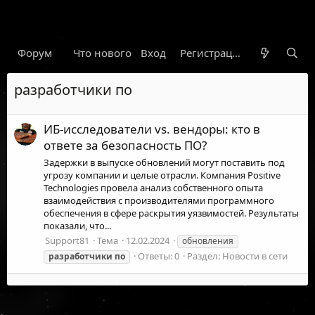
Форум
Что нового
Вход
Гарант
Новости
Регистрация
Правил
разработчики по
ИБ-исследователи vs. вендоры: кто в
ответе за безопасность ПО?
Задержки в выпуске обновлений могут поставить под
угрозу компании и целые отрасли. Компания Positive
Technologies провела анализ собственного опыта
взаимодействия с производителями программного
обеспечения в сфере раскрытия уязвимостей. Результаты
показали, что...
Support81
Тема
12.02.2024
обновления
Ответы: 0
Раздел:
Новости в сети
разработчики
по