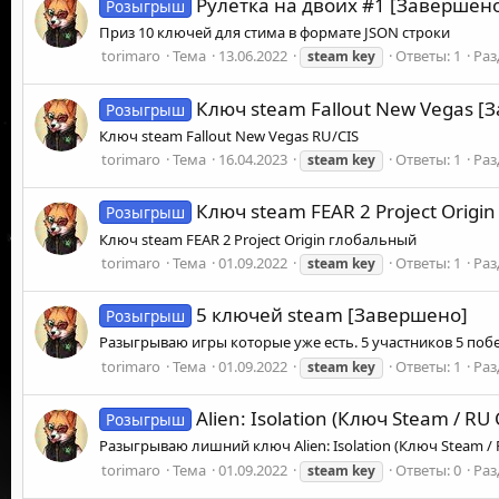
Рулетка на двоих #1 [Завершен
Розыгрыш
Приз 10 ключей для стима в формате JSON строки
torimaro
Тема
13.06.2022
Ответы: 1
Раз
steam
key
Ключ steam Fallout New Vegas [
Розыгрыш
Ключ steam Fallout New Vegas RU/CIS
torimaro
Тема
16.04.2023
Ответы: 1
Раз
steam
key
Ключ steam FEAR 2 Project Origi
Розыгрыш
Ключ steam FEAR 2 Project Origin глобальный
torimaro
Тема
01.09.2022
Ответы: 1
Раз
steam
key
5 ключей steam [Завершено]
Розыгрыш
Разыгрываю игры которые уже есть. 5 участников 5 поб
torimaro
Тема
01.09.2022
Ответы: 1
Раз
steam
key
Alien: Isolation (Ключ Steam / RU 
Розыгрыш
Разыгрываю лишний ключ Alien: Isolation (Ключ Steam /
torimaro
Тема
01.09.2022
Ответы: 0
Раз
steam
key