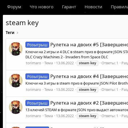
Форум
Что нового
Гарант
Новости
Правил
steam key
Теги
Рулетка на двоих #5 [Завершен
Розыгрыш
Ключи на 2 игры и 4 DLC в steam приз в формате JSON STAL
DLC Crazy Machines 2 - Invaders from Space DLC
torimaro
Тема
13.06.2022
Ответы: 1
Раз
steam
key
Рулетка на двоих #4 [Завершен
Розыгрыш
Ключи на 3 игры в steam приз в формате JSON Pilot Broth
torimaro
Тема
13.06.2022
Ответы: 1
Раз
steam
key
Рулетка на двоих #2 [Завершен
Розыгрыш
13 ключей STEAM в формате JSON приз выдаст автомато
torimaro
Тема
13.06.2022
Ответы: 1
Раз
steam
key