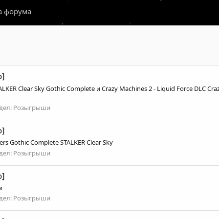
а форума
о]
KER Clear Sky Gothic Complete и Crazy Machines 2 - Liquid Force DLC Cra
дел:
Розыгрыши
о]
ers Gothic Complete STALKER Clear Sky
дел:
Розыгрыши
о]
м
дел:
Розыгрыши