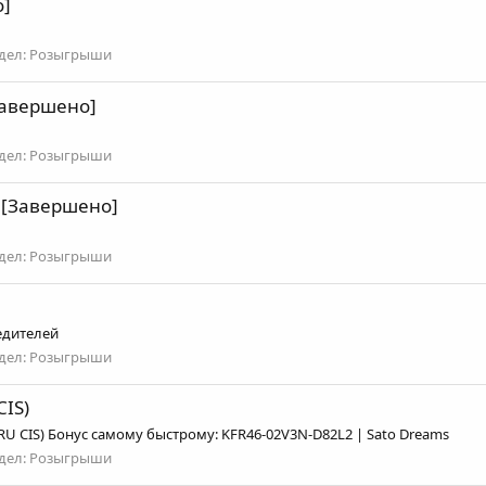
о]
дел:
Розыгрыши
Завершено]
дел:
Розыгрыши
n [Завершено]
дел:
Розыгрыши
едителей
дел:
Розыгрыши
CIS)
 RU CIS) Бонус самому быстрому: KFR46-02V3N-D82L2 | Sato Dreams
дел:
Розыгрыши