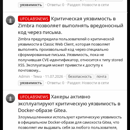
Ответы: 0
Раздел:
Новости в сети
уязвимость
Критическая уязвимость в
UFOLABSNEWS
Zimbra позволяет выполнять вредоносный
код через письма.
Zimbra предупредила пользователей о критической
уязвимости в Classic Web Client, которая позволяет
выполнять произвольный код через специально
сформированные письма. Уязвимость, пока не
получившая CVE-идентификатор, относится к типу stored
XSS. Эксплуатация может привести к доступу к
почтовому...
Admin
Тема
11.07.2026
безопасность
почта
Ответы: 0
Раздел:
Новости в сети
уязвимость
Хакеры активно
UFOLABSNEWS
эксплуатируют критическую уязвимость в
Docker-образе Gitea.
Злоумышленники используют критическую уязвимость
в официальном Docker-образе для самохоста Gitea, что
позволяет им выдавать себя за любого пользователя,