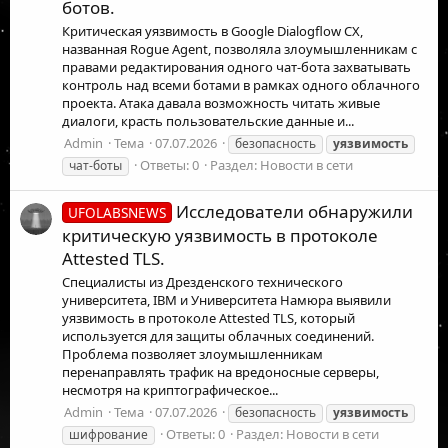
ботов.
Критическая уязвимость в Google Dialogflow CX,
названная Rogue Agent, позволяла злоумышленникам с
правами редактирования одного чат-бота захватывать
контроль над всеми ботами в рамках одного облачного
проекта. Атака давала возможность читать живые
диалоги, красть пользовательские данные и...
Admin
Тема
07.07.2026
безопасность
уязвимость
Ответы: 0
Раздел:
Новости в сети
чат-боты
Исследователи обнаружили
UFOLABSNEWS
критическую уязвимость в протоколе
Attested TLS.
Специалисты из Дрезденского технического
университета, IBM и Университета Намюра выявили
уязвимость в протоколе Attested TLS, который
используется для защиты облачных соединений.
Проблема позволяет злоумышленникам
перенаправлять трафик на вредоносные серверы,
несмотря на криптографическое...
Admin
Тема
07.07.2026
безопасность
уязвимость
Ответы: 0
Раздел:
Новости в сети
шифрование