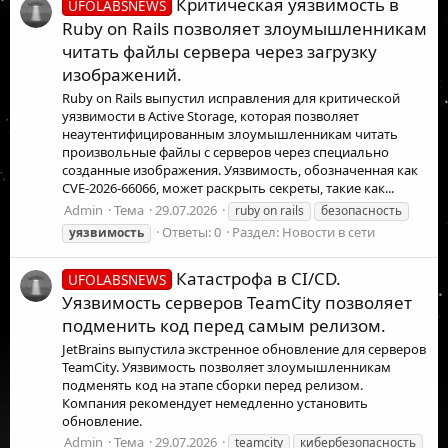
Критическая уязвимость в
UFOLABSNEWS
Ruby on Rails позволяет злоумышленникам
читать файлы сервера через загрузку
изображений.
Ruby on Rails выпустил исправления для критической
уязвимости в Active Storage, которая позволяет
неаутентифицированным злоумышленникам читать
произвольные файлы с серверов через специально
созданные изображения. Уязвимость, обозначенная как
CVE-2026-66066, может раскрыть секреты, такие как...
Admin
Тема
29.07.2026
ruby on rails
безопасность
Ответы: 0
Раздел:
Новости в сети
уязвимость
Катастрофа в CI/CD.
UFOLABSNEWS
Уязвимость серверов TeamCity позволяет
подменить код перед самым релизом.
JetBrains выпустила экстренное обновление для серверов
TeamCity. Уязвимость позволяет злоумышленникам
подменять код на этапе сборки перед релизом.
Компания рекомендует немедленно установить
обновление.
Admin
Тема
29.07.2026
teamcity
кибербезопасность