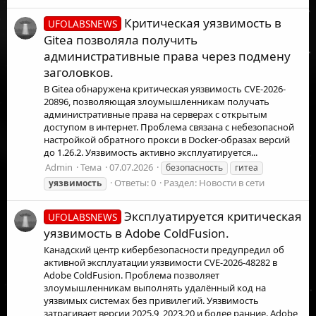
Критическая уязвимость в
UFOLABSNEWS
Gitea позволяла получить
административные права через подмену
заголовков.
В Gitea обнаружена критическая уязвимость CVE-2026-
20896, позволяющая злоумышленникам получать
административные права на серверах с открытым
доступом в интернет. Проблема связана с небезопасной
настройкой обратного прокси в Docker-образах версий
до 1.26.2. Уязвимость активно эксплуатируется...
Admin
Тема
07.07.2026
безопасность
гитеа
Ответы: 0
Раздел:
Новости в сети
уязвимость
Эксплуатируется критическая
UFOLABSNEWS
уязвимость в Adobe ColdFusion.
Канадский центр кибербезопасности предупредил об
активной эксплуатации уязвимости CVE-2026-48282 в
Adobe ColdFusion. Проблема позволяет
злоумышленникам выполнять удалённый код на
уязвимых системах без привилегий. Уязвимость
затрагивает версии 2025.9, 2023.20 и более ранние. Adobe