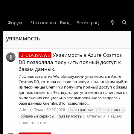
Форум
Что нового
Вход
Гарант
Новости
Регистрация
Правил
уязвимость
Уязвимость в Azure Cosmos
UFOLABSNEWS
DB позволяла получить полный доступ к
базам данных.
Исследователи из Wiz обнаружили уязвимость в Azure
Cosmos DB, которая позволяла злоумышленникам выйти
из песочницы Gremlin и получить полный доступ к базам
данных клиентов. Эксплуатация уязвимости начиналась с
выполнения специально сформированного запроса к
базе данных Gremlin. Это позволяло...
Admin
Тема
30.07.2026
базы данных
безопасность
Ответы: 0
Раздел:
облачные сервисы
уязвимость
Новости в сети