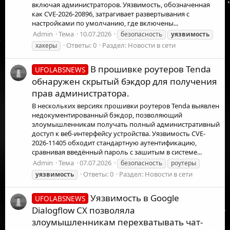
включая администраторов. Уязвимость, обозначенная
как CVE-2026-20896, затрагивает развертывания с
настройками по умолчанию, где включены...
Admin
Тема
10.07.2026
безопасность
уязвимость
Ответы: 0
Раздел:
Новости в сети
хакеры
В прошивке роутеров Tenda
UFOLABSNEWS
обнаружен скрытый бэкдор для получения
прав администратора.
В нескольких версиях прошивки роутеров Tenda выявлен
недокументированный бэкдор, позволяющий
злоумышленникам получать полный административный
доступ к веб-интерфейсу устройства. Уязвимость CVE-
2026-11405 обходит стандартную аутентификацию,
сравнивая введённый пароль с зашитым в системе...
Admin
Тема
07.07.2026
безопасность
роутеры
Ответы: 0
Раздел:
Новости в сети
уязвимость
Уязвимость в Google
UFOLABSNEWS
Dialogflow CX позволяла
злоумышленникам перехватывать чат-