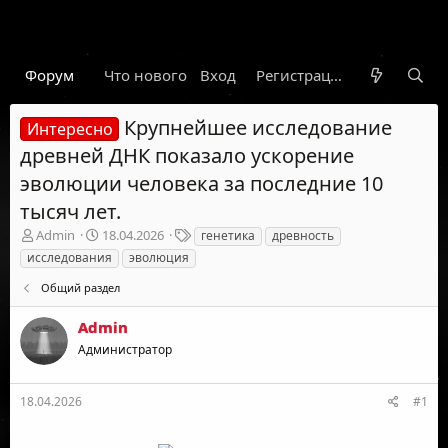
Форум
Что нового
Вход
Гарант
Новости
Регистрация
Правил
Крупнейшее исследование
Интересно
древней ДНК показало ускорение
эволюции человека за последние 10
тысяч лет.
А
Д
Т
Admin
18.04.2026
генетика
древность
в
а
е
исследования
эволюция
т
т
г
о
а
и
Общий раздел
р
н
т
а
Admin
е
ч
Администратор
м
а
ы
л
а
18.04.2026
#1