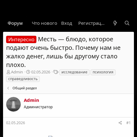
Форум
Что нового
Вход
Гарант
Новости
Регистрация
Правил
Месть — блюдо, которое
Интересно
подают очень быстро. Почему нам не
жалко денег, лишь бы другому стало
плохо.
А
Д
Т
Admin
02.05.2026
исследование
психология
в
а
е
справедливость
т
т
г
о
а
и
Общий раздел
р
н
т
а
Admin
е
ч
Администратор
м
а
ы
л
а
02.05.2026
#1