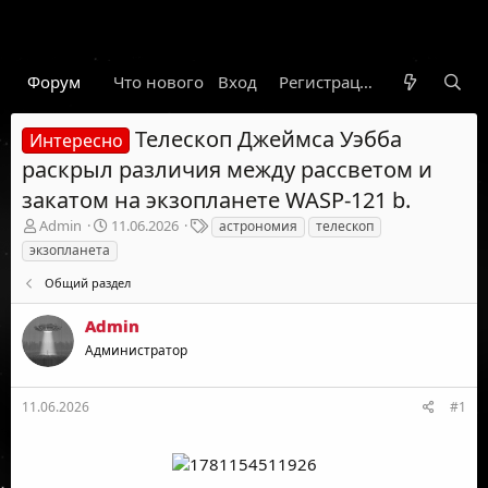
Форум
Что нового
Вход
Гарант
Новости
Регистрация
Правил
Телескоп Джеймса Уэбба
Интересно
раскрыл различия между рассветом и
закатом на экзопланете WASP-121 b.
А
Д
Т
Admin
11.06.2026
астрономия
телескоп
в
а
е
экзопланета
т
т
г
о
а
и
Общий раздел
р
н
т
а
Admin
е
ч
Администратор
м
а
ы
л
а
11.06.2026
#1