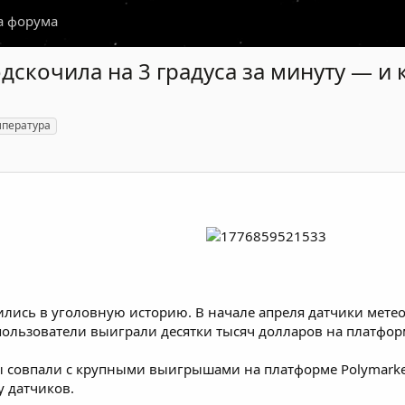
а форума
скочила на 3 градуса за минуту — и кт
мпература
ились в уголовную историю. В начале апреля датчики мете
пользователи выиграли десятки тысяч долларов на платформ
 совпали с крупными выигрышами на платформе Polymarket.
у датчиков.