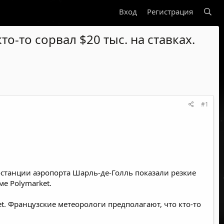
Вход
Регистрация
о-то сорвал $20 тыс. на ставках.
#1
останции аэропорта Шарль-де-Голль показали резкие
е Polymarket.
 Французские метеорологи предполагают, что кто-то