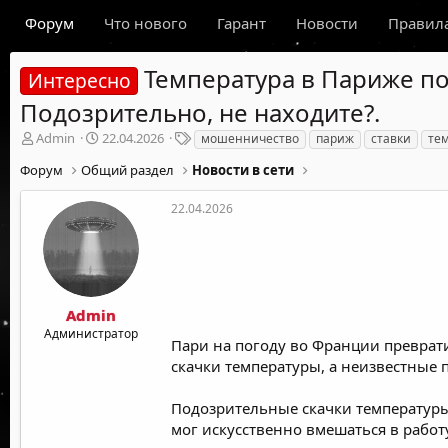
Форум
Что нового
Гарант
Новости
Правил
Температура в Париже под
Интересно
Подозрительно, не находите?.
А
Д
Т
Admin
22.04.2026
мошенничество
париж
ставки
те
в
а
е
Форум
Общий раздел
Новости в сети
т
т
г
о
а
и
р
н
22.04.2026
т
а
е
ч
м
а
ы
л
а
Admin
Администратор
Пари на погоду во Франции преврат
скачки температуры, а неизвестные 
Подозрительные скачки температуры
мог искусственно вмешаться в работ