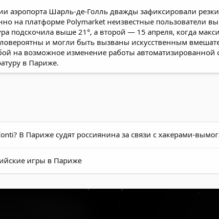
ии аэропорта Шарль-де-Голль дважды зафиксировали резкие
но на платформе Polymarket неизвестные пользователи вы
ура подскочила выше 21°, а второй — 15 апреля, когда макс
маловероятны и могли быть вызваны искусственным вмешате
ой на возможное изменение работы автоматизированной с
атуру в Париже.
nti? В Париже судят россиянина за связи с хакерами-вымо
пийские игры в Париже