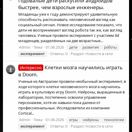
Годовалые дети раскусили андроидов
быстрее, чем взрослые инженеры.
Младенцы уже к году демонстрируют удивительную
способность распознавать человеческий взгляд как
социальный сигнал. Новое исследование показало, что
дети не воспринимают взгляд робота так же, как взгляд
человека. Учёные провели эксперимент с участием 64
младенцев, разделённых на две возрастные...
Admin
Тема
01.06.2026
дети
развитие
роботы
Ответы: 0
Раздел:
Новости в сети
эксперимент
Клетки мозга научились играть
Интересно
в Doom.
Ученые из Австралии провели необычный эксперимент, в
ходе которого клетки человеческого мозга научились
играть в культовую игру Doom. Нейроны, выращенные в
лаборатории, постепенно освоили управление
персонажем, хотя их навыки пока далеки от
профессиональных. Исследователи из компании
Cortical...
Admin
Тема
01.06.2026
игры
нейроны
технологии
Ответы: 0
Раздел:
Новости в сети
эксперимент