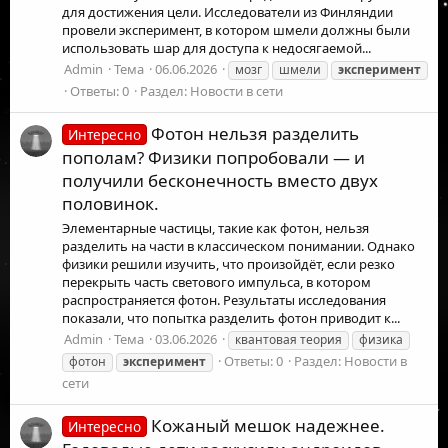
для достижения цели. Исследователи из Финляндии
провели эксперимент, в котором шмели должны были
использовать шар для доступа к недосягаемой...
Admin
Тема
06.06.2026
мозг
шмели
эксперимент
Ответы: 0
Раздел:
Новости в сети
Фотон нельзя разделить
Интересно
пополам? Физики попробовали — и
получили бесконечность вместо двух
половинок.
Элементарные частицы, такие как фотон, нельзя
разделить на части в классическом понимании. Однако
физики решили изучить, что произойдёт, если резко
перекрыть часть светового импульса, в котором
распространяется фотон. Результаты исследования
показали, что попытка разделить фотон приводит к...
Admin
Тема
03.06.2026
квантовая теория
физика
Ответы: 0
Раздел:
Новости в
фотон
эксперимент
сети
Кожаный мешок надежнее.
Интересно