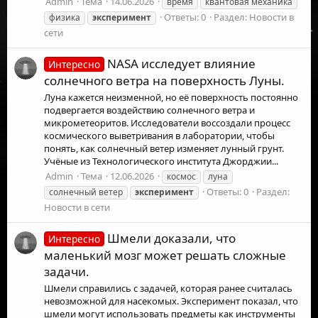
Admin
Тема
14.06.2026
время
квантовая механика
Ответы: 0
Раздел:
Новости в
физика
эксперимент
сети
NASA исследует влияние
Интересно
солнечного ветра на поверхность Луны.
Луна кажется неизменной, но её поверхность постоянно
подвергается воздействию солнечного ветра и
микрометеоритов. Исследователи воссоздали процесс
космического выветривания в лаборатории, чтобы
понять, как солнечный ветер изменяет лунный грунт.
Учёные из Технологического института Джорджии...
Admin
Тема
12.06.2026
космос
луна
Ответы: 0
Раздел:
солнечный ветер
эксперимент
Новости в сети
Шмели доказали, что
Интересно
маленький мозг может решать сложные
задачи.
Шмели справились с задачей, которая ранее считалась
невозможной для насекомых. Эксперимент показал, что
шмели могут использовать предметы как инструменты