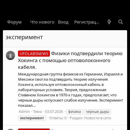
Форум
Что нового
Вход
Гарант
Новости
Регистрация
Правил
эксперимент
Физики подтвердили теорию
UFOLABSNEWS
Хокинга с помощью оптоволоконного
кабеля.
Международная группа физиков из Германии, Израиля и
Мексики смогла подтвердить теорию излучения
Хокинга, используя оптоволоконный кабель в
лабораторных условиях. Теория, предложенная
Стивеном Хокингом в 1970-х годах, предполагает, что
чёрные дыры испускают слабое излучение. Эксперимент
показал...
Admin
Тема
03.07.2026
физика
черные дыры
Ответы: 0
Раздел:
Новости в сети
эксперимент