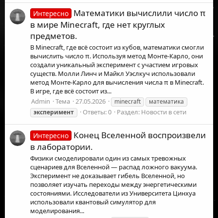
Математики вычислили число π
Интересно
в мире Minecraft, где нет круглых
предметов.
В Minecraft, где всё состоит из кубов, математики смогли
вычислить число π. Используя метод Монте-Карло, они
создали уникальный эксперимент с участием игровых
существ. Молли Линч и Майкл Уэслкуч использовали
метод Монте-Карло для вычисления числа π в Minecraft.
В игре, где всё состоит из...
Admin
Тема
27.05.2026
minecraft
математика
Ответы: 0
Раздел:
Новости в сети
эксперимент
Конец Вселенной воспроизвели
Интересно
в лаборатории.
Физики смоделировали один из самых тревожных
сценариев для Вселенной — распад ложного вакуума.
Эксперимент не доказывает гибель Вселенной, но
позволяет изучать переходы между энергетическими
состояниями. Исследователи из Университета Цинхуа
использовали квантовый симулятор для
моделирования...