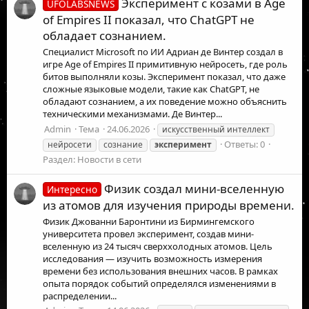
Эксперимент с козами в Age
UFOLABSNEWS
of Empires II показал, что ChatGPT не
обладает сознанием.
Специалист Microsoft по ИИ Адриан де Винтер создал в
игре Age of Empires II примитивную нейросеть, где роль
битов выполняли козы. Эксперимент показал, что даже
сложные языковые модели, такие как ChatGPT, не
обладают сознанием, а их поведение можно объяснить
техническими механизмами. Де Винтер...
Admin
Тема
24.06.2026
искусственный интеллект
Ответы: 0
нейросети
сознание
эксперимент
Раздел:
Новости в сети
Физик создал мини-вселенную
Интересно
из атомов для изучения природы времени.
Физик Джованни Баронтини из Бирмингемского
университета провел эксперимент, создав мини-
вселенную из 24 тысяч сверххолодных атомов. Цель
исследования — изучить возможность измерения
времени без использования внешних часов. В рамках
опыта порядок событий определялся изменениями в
распределении...