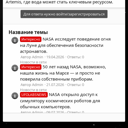
Artemis, где вода может стать ключевым ресурсом.
Для ответа нужно войти/зарегистрироваться
Название темы
NASA исследует поведение огня
Интересно
на Луне для обеспечения безопасности
астронавтов.
Автор Admin
19.04.2026
Ответы: 0
Новости в сети
50 лет назад NASA, возможно,
Интересно
нашла жизнь на Марсе — и просто не
поверила собственным приборам.
Автор Admin
21.07.2026
Ответы: 0
Новости в сети
NASA открыло доступ к
UFOLABSNEWS
симулятору космических роботов для
обычных компьютеров.
Автор Admin
09.07.2026
Ответы: 0
Новости в сети
NASA запускает программу для
UFOLABSNEWS