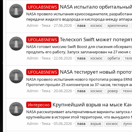
NASA испытало орбитальный 
UFOLABSNEWS
NASA провело испытания криосоединителя, разработанн
передачи жидкого водорода и кислорода между аппарата
Admin
Тема
27.06.2026
nasa
космос
криогеника
Телескоп Swift может потер
UFOLABSNEWS
NASA готовит миссию Swift Boost для спасения обсерват
продлить его работу. Запуск запланирован на 27 июня с 
Admin
Тема
22.06.2026
nasa
космос
орбита
тел
NASA тестирует новый прото
UFOLABSNEWS
NASA провело испытания нового прототипа ровера ERNE
Прототип прошёл 25 километров за 37 часов, тестируя а
Admin
Тема
20.06.2026
nasa
космос
ровер
техн
Крупнейший взрыв на мысе Кан
Интересно
NASA рассматривает альтернативные варианты запуска л
крупнейшим в истории этой территории, что вынудило N
Admin
Тема
05.06.2026
nasa
взрыв
космос
лунн