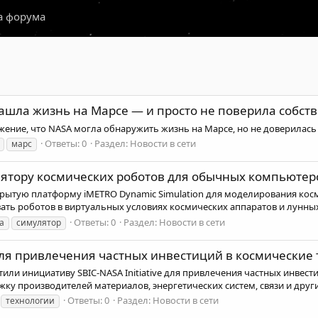
а форума
нашла жизнь на Марсе — и просто не поверила собс
жение, что NASA могла обнаружить жизнь на Марсе, но не доверилась
Ответы: 0
Раздел:
Новости в сети
марс
лятору космических роботов для обычных компьютер
крытую платформу iMETRO Dynamic Simulation для моделирования кос
ать роботов в виртуальных условиях космических аппаратов и лунных 
Ответы: 0
Раздел:
Новости в сети
а
симулятор
ля привлечения частных инвестиций в космические 
тили инициативу SBIC-NASA Initiative для привлечения частных инве
у производителей материалов, энергетических систем, связи и других
Ответы: 0
Раздел:
Новости в сети
технологии