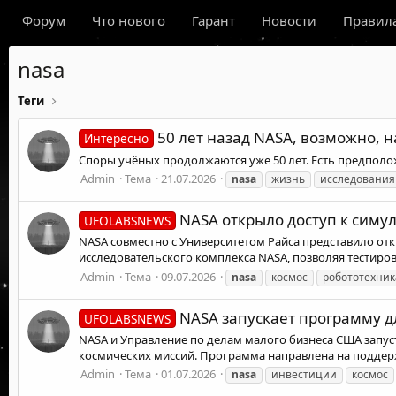
Форум
Что нового
Гарант
Новости
Правил
nasa
Теги
50 лет назад NASA, возможно, 
Интересно
Споры учёных продолжаются уже 50 лет. Есть предполо
Admin
Тема
21.07.2026
nasa
жизнь
исследования
NASA открыло доступ к симу
UFOLABSNEWS
NASA совместно с Университетом Райса представило от
исследовательского комплекса NASA, позволяя тестиров
Admin
Тема
09.07.2026
nasa
космос
робототехник
NASA запускает программу д
UFOLABSNEWS
NASA и Управление по делам малого бизнеса США запус
космических миссий. Программа направлена на поддержк
Admin
Тема
01.07.2026
nasa
инвестиции
космос