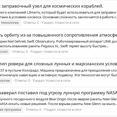
заправочный узел для космических кораблей.
ого компанией L3Harris, который будет использоваться для заправки
ми в условиях космоса. Основная сложность заключается в работе с..
Ответы: 0
Раздел:
Новости в сети
технологии
ять орбиту из-за повышенного сопротивления атмосф
ории Neil Gehrels Swift Observatory. Роботизированный аппарат LINK 
использованием ракеты Pegasus XL. Swift теряет высоту быстрее...
Ответы: 0
Раздел:
Новости в сети
ескоп
тип ровера для сложных лунных и марсианских усло
ST в пустыне Колорадо. Машина предназначена для преодоления сложн
втономную навигацию и активную подвеску. Эти технологии могут быть
Ответы: 0
Раздел:
Новости в сети
ологии
аверал поставил под угрозу лунную программу NASA
унного посадочного модуля Blue Origin после аварии ракеты New Glen
ASA искать новые решения. После взрыва ракеты New Glenn на мысе..
Ответы: 0
Раздел:
Новости в сети
ая программа