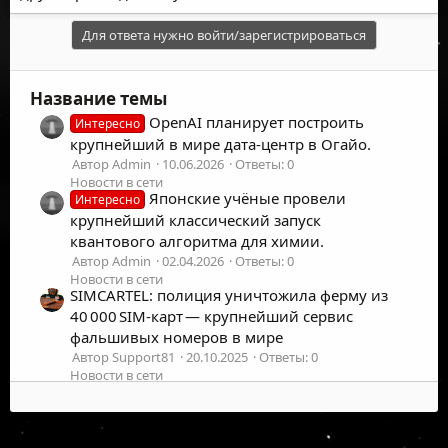
Для ответа нужно войти/зарегистрироваться
Название темы
OpenAI планирует построить
Интересно
крупнейший в мире дата-центр в Огайо.
Автор Admin
10.06.2026
Ответы: 0
Новости в сети
Японские учёные провели
Интересно
крупнейший классический запуск
квантового алгоритма для химии.
Автор Admin
02.04.2026
Ответы: 0
Новости в сети
SIMCARTEL: полиция уничтожила ферму из
40 000 SIM‑карт — крупнейший сервис
фальшивых номеров в мире
Автор Support81
20.10.2025
Ответы: 0
Новости в сети
Крупнейший взлом в истории криптовалют:
с Bybit украдено $1,46 млрд
Автор Support81
22.02.2025
Ответы: 1
©
2026
UFOLabs. Все права защищены.