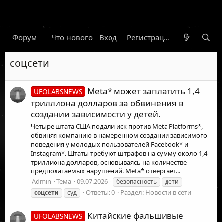
Форум
Что нового
Вход
Гарант
Новости
Регистрация
Правил
соцсети
Meta* может заплатить 1,4
UFOLABSNEWS
триллиона долларов за обвинения в
создании зависимости у детей.
Четыре штата США подали иск против Meta Platforms*,
обвиняя компанию в намеренном создании зависимого
поведения у молодых пользователей Facebook* и
Instagram*. Штаты требуют штрафов на сумму около 1,4
триллиона долларов, основываясь на количестве
предполагаемых нарушений. Meta* отвергает...
Admin
Тема
09.07.2026
безопасность
дети
Ответы: 0
Раздел:
Новости в сети
соцсети
суд
Китайские фальшивые
UFOLABSNEWS