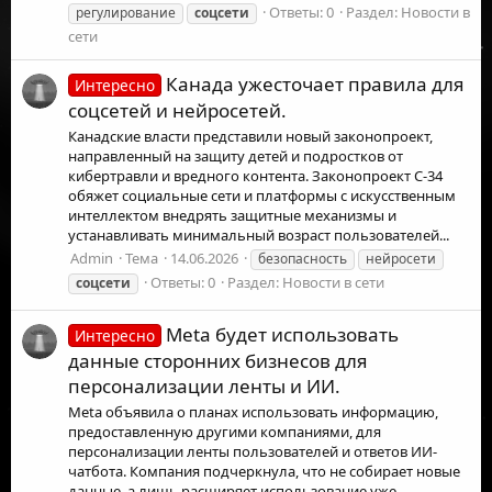
Ответы: 0
Раздел:
Новости в
регулирование
соцсети
сети
Канада ужесточает правила для
Интересно
соцсетей и нейросетей.
Канадские власти представили новый законопроект,
направленный на защиту детей и подростков от
кибертравли и вредного контента. Законопроект C-34
обяжет социальные сети и платформы с искусственным
интеллектом внедрять защитные механизмы и
устанавливать минимальный возраст пользователей...
Admin
Тема
14.06.2026
безопасность
нейросети
Ответы: 0
Раздел:
Новости в сети
соцсети
Meta будет использовать
Интересно
данные сторонних бизнесов для
персонализации ленты и ИИ.
Meta объявила о планах использовать информацию,
предоставленную другими компаниями, для
персонализации ленты пользователей и ответов ИИ-
чатбота. Компания подчеркнула, что не собирает новые
данные, а лишь расширяет использование уже