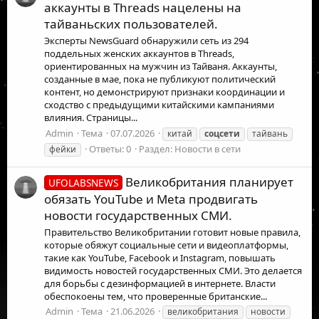
аккаунты в Threads нацелены на
тайваньских пользователей.
Эксперты NewsGuard обнаружили сеть из 294
поддельных женских аккаунтов в Threads,
ориентированных на мужчин из Тайваня. Аккаунты,
созданные в мае, пока не публикуют политический
контент, но демонстрируют признаки координации и
сходство с предыдущими китайскими кампаниями
влияния. Страницы...
Admin
Тема
07.07.2026
китай
соцсети
тайвань
Ответы: 0
Раздел:
Новости в сети
фейки
Великобритания планирует
UFOLABSNEWS
обязать YouTube и Meta продвигать
новости государственных СМИ.
Правительство Великобритании готовит новые правила,
которые обяжут социальные сети и видеоплатформы,
такие как YouTube, Facebook и Instagram, повышать
видимость новостей государственных СМИ. Это делается
для борьбы с дезинформацией в интернете. Власти
обеспокоены тем, что проверенные британские...
Admin
Тема
21.06.2026
великобритания
новости