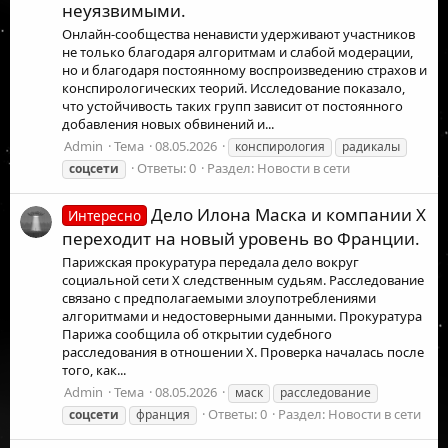
неуязвимыми.
Онлайн-сообщества ненависти удерживают участников
не только благодаря алгоритмам и слабой модерации,
но и благодаря постоянному воспроизведению страхов и
конспирологических теорий. Исследование показало,
что устойчивость таких групп зависит от постоянного
добавления новых обвинений и...
Admin
Тема
08.05.2026
конспирология
радикалы
Ответы: 0
Раздел:
Новости в сети
соцсети
Дело Илона Маска и компании X
Интересно
переходит на новый уровень во Франции.
Парижская прокуратура передала дело вокруг
социальной сети X следственным судьям. Расследование
связано с предполагаемыми злоупотреблениями
алгоритмами и недостоверными данными. Прокуратура
Парижа сообщила об открытии судебного
расследования в отношении X. Проверка началась после
того, как...
Admin
Тема
08.05.2026
маск
расследование
Ответы: 0
Раздел:
Новости в сети
соцсети
франция