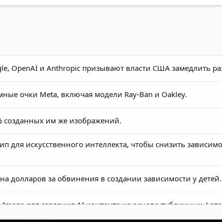
le, OpenAI и Anthropic призывают власти США замедлить р
ные очки Meta, включая модели Ray-Ban и Oakley.
% созданных им же изображений.
п для искусственного интеллекта, чтобы снизить зависимос
на долларов за обвинения в создании зависимости у детей.
Image для создания AI-контента на основе публичных фото 