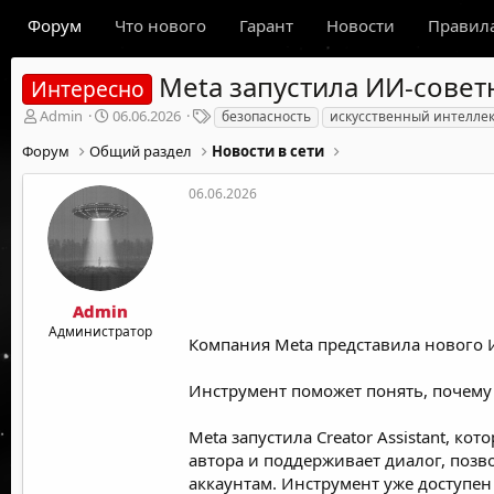
Форум
Что нового
Гарант
Новости
Правил
Meta запустила ИИ-совет
Интересно
А
Д
Т
Admin
06.06.2026
безопасность
искусственный интелле
в
а
е
Форум
Общий раздел
Новости в сети
т
т
г
о
а
и
р
н
06.06.2026
т
а
е
ч
м
а
ы
л
а
Admin
Администратор
Компания Meta представила нового 
Инструмент поможет понять, почему
Meta запустила Creator Assistant, 
автора и поддерживает диалог, позв
аккаунтам. Инструмент уже доступен