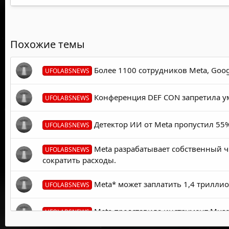
Похожие темы
Более 1100 сотрудников Meta, Goog
UFOLABSNEWS
Конференция DEF CON запретила ум
UFOLABSNEWS
Детектор ИИ от Meta пропустил 55
UFOLABSNEWS
Meta разрабатывает собственный чи
UFOLABSNEWS
сократить расходы.
Meta* может заплатить 1,4 триллио
UFOLABSNEWS
Meta представила инструмент Muse 
UFOLABSNEWS