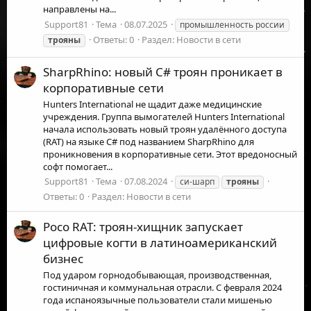
направлены на...
Support81
Тема
08.07.2025
промышленность россии
Ответы: 0
Раздел:
Новости в сети
трояны
SharpRhino: новый C# троян проникает в
корпоративные сети
Hunters International не щадит даже медицинские
учреждения. Группа вымогателей Hunters International
начала использовать новый троян удалённого доступа
(RAT) на языке C# под названием SharpRhino для
проникновения в корпоративные сети. Этот вредоносный
софт помогает...
Support81
Тема
07.08.2024
си-шарп
трояны
Ответы: 0
Раздел:
Новости в сети
Poco RAT: троян-хищник запускает
цифровые когти в латиноамериканский
бизнес
Под ударом горнодобывающая, производственная,
гостиничная и коммунальная отрасли. С февраля 2024
года испаноязычные пользователи стали мишенью