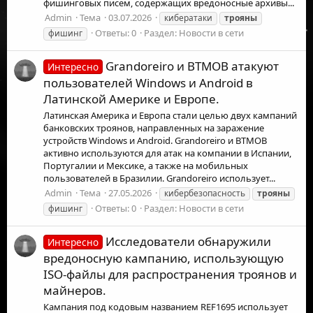
фишинговых писем, содержащих вредоносные архивы...
Admin
Тема
03.07.2026
кибератаки
трояны
Ответы: 0
Раздел:
Новости в сети
фишинг
Grandoreiro и BTMOB атакуют
Интересно
пользователей Windows и Android в
Латинской Америке и Европе.
Латинская Америка и Европа стали целью двух кампаний
банковских троянов, направленных на заражение
устройств Windows и Android. Grandoreiro и BTMOB
активно используются для атак на компании в Испании,
Португалии и Мексике, а также на мобильных
пользователей в Бразилии. Grandoreiro использует...
Admin
Тема
27.05.2026
кибербезопасность
трояны
Ответы: 0
Раздел:
Новости в сети
фишинг
Исследователи обнаружили
Интересно
вредоносную кампанию, использующую
ISO-файлы для распространения троянов и
майнеров.
Кампания под кодовым названием REF1695 использует