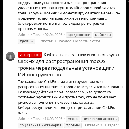
поддельные установщики для распространения
удалённых троянов и криптомайнеров с ноября 2023
года. Злоумышленники монетизируют атаки через CPA-
мошенничество, направляя жертв на страницы с
блокировкой контента под видом регистрации
программного...
Admin
Тема
02.04.2026
вредоносное
майнеры
Ответы: 0
Раздел:
Новости в сети
трояны
Киберпреступники используют
Интересно
ClickFix для распространения macOS-
трояна через поддельные установщики
ИИ-инструментов.
Три кампании ClickFix стали инструментом для
распространения macOS-трояна MacSync. Атаки основаны
на взаимодействии с пользователем, что делает их
особенно эффективными против тех, кто не понимает
рисков выполнения неизвестных команд.
Киберпреступники используют три кампании ClickFix
для...
Admin
Тема
16.03.2026
macos
кибербезопасность
Ответы: 0
Раздел:
социальная инженерия
трояны