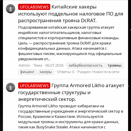
Китайские хакеры
UFOLABSNEWS
используют поддельное налоговое ПО для
распространения трояна DcRAT.
Подозреваемая китайская хакерская группа атакует
индийских налогоплательщиков, налоговых
специалистов и корпоративные финансовые команды.
Цель — распространение трояна DcRAT для кражи
конфиденциальных данных. Атака начинается с
фишинговых писем, маскирующихся под официальные
уведомления от...
Admin
Тема
06.07.2026
кибербезопасность
трояны
Ответы: 0
Раздел:
Новости в сети
фишинг
хакеры
Группа Armored Likho атакует
UFOLABSNEWS
государственные структуры и
энергетический сектор.
Группа Armored Likho проводит кибератаки на
государственные учреждения и энергетический сектор в
России, Бразилии и Казахстане. Используются
модульные трояны и инструменты для кражи данных,
такие как BusySnake Stealer. Атаки начинаются с