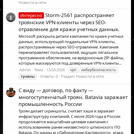
Новости в сети
Storm-2561 распространяет
Интересно
троянские VPN-клиенты через SEO-
отравление для кражи учетных данных.
Microsoft раскрыла детали кампании по краже учетных
данных, использующей поддельные VPN-клиенты,
распространяемые через SEO-отравление. Кампания
перенаправляет пользователей, ищущих легальное
программное обеспечение, на вредоносные ZIP-файлы,
которые маскируются под доверенные VPN-клиенты...
Admin
Тема
13.03.2026
vpn
кибербезопасность
Ответы: 0
Раздел:
Новости в сети
трояны
С виду — договор, по факту —
многоступенчатый троян. Batavia заражает
промышленность России
Троян делает скриншоты, считает хэши и заражает
инфраструктуру компаний. С июля 2024 года в России
продолжается масштабная целевая кампания с
использованием ранее неизвестного шпионского ПО
Batavia. По данны м «Лаборатории Касперского», атаки