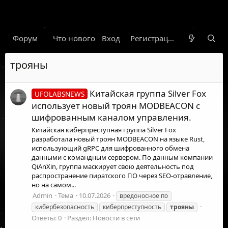
Форум
Что нового
Вход
Гарант
Новости
Регистрация
Правил
трояны
Китайская группа Silver Fox
UFOLABSNEWS
использует новый троян MODBEACON с
шифрованным каналом управления.
Китайская киберпреступная группа Silver Fox
разработала новый троян MODBEACON на языке Rust,
использующий gRPC для шифрованного обмена
данными с командным сервером. По данным компании
QiAnXin, группа маскирует свою деятельность под
распространение пиратского ПО через SEO-отравление,
но на самом...
Admin
Тема
10.07.2026
вредоносное по
кибербезопасность
киберпреступность
трояны
Ответы: 0
Раздел:
Новости в сети