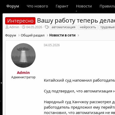
Форум
Что нового
Гарант
Новости
Правил
Вашу работу теперь дела
Интересно
А
Д
Т
Admin
04.05.2026
автоматизация
нейросеть
трудовые
в
а
е
Форум
Общий раздел
Новости в сети
т
т
г
о
а
и
р
н
04.05.2026
т
а
е
ч
м
а
ы
л
а
Admin
Администратор
Китайский суд напомнил работодател
Суд подтвердил, что автоматизация 
Народный суд Ханчжоу рассмотрел д
работодатель предложил ему перейт
постановил, что автоматизация не я