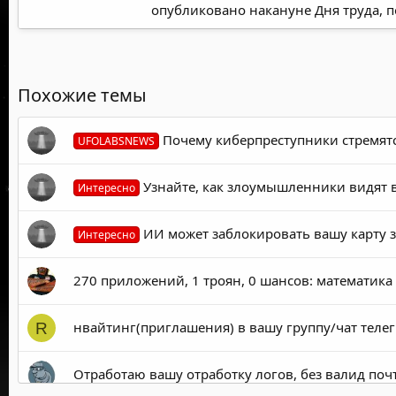
опубликовано накануне Дня труда, 
Похожие темы
Почему киберпреступники стремятс
UFOLABSNEWS
Узнайте, как злоумышленники видят в
Интересно
ИИ может заблокировать вашу карту з
Интересно
270 приложений, 1 троян, 0 шансов: математика 
нвайтинг(приглашения) в вашу группу/чат телег
R
Отработаю вашу отработку логов, без валид поч