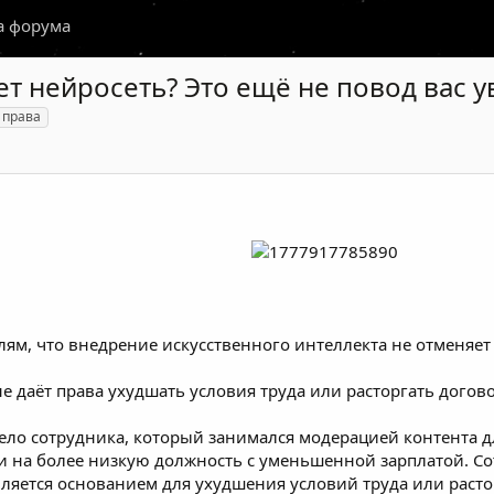
а форума
ет нейросеть? Это ещё не повод вас у
 права
ям, что внедрение искусственного интеллекта не отменяет
не даёт права ухудшать условия труда или расторгать догов
ело сотрудника, который занимался модерацией контента д
и на более низкую должность с уменьшенной зарплатой. Со
вляется основанием для ухудшения условий труда или раст