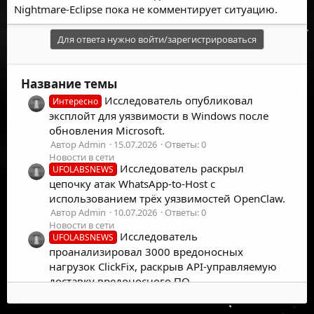
Nightmare-Eclipse пока не комментирует ситуацию.
Для ответа нужно войти/зарегистрироваться
Название темы
Исследователь опубликовал
Интересно
эксплойт для уязвимости в Windows после
обновления Microsoft.
Автор Admin
15.07.2026
Ответы: 0
Новости в сети
Исследователь раскрыл
UFOLABSNEWS
цепочку атак WhatsApp-to-Host с
использованием трёх уязвимостей OpenClaw.
Автор Admin
10.07.2026
Ответы: 0
Новости в сети
Исследователь
UFOLABSNEWS
проанализировал 3000 вредоносных
нагрузок ClickFix, раскрыв API-управляемую
доставку вредоносного ПО.
Автор Admin
01.07.2026
Ответы: 0
Новости в сети