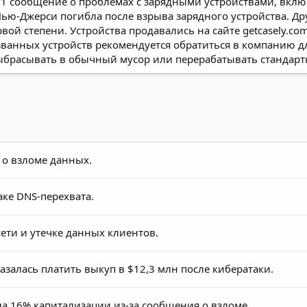
 51 сообщение о проблемах с зарядными устройствами, вклю
ю-Джерси погибла после взрыва зарядного устройства. Дру
ой степени. Устройства продавались на сайте getcasely.com
званных устройств рекомендуется обратиться в компанию д
ыбрасывать в обычный мусор или перерабатывать стандарт
 о взломе данных.
аке DNS-перехвата.
ети и утечке данных клиентов.
казалась платить выкуп в $12,3 млн после кибератаки.
а 16% капитализации из-за сообщения о взломе.