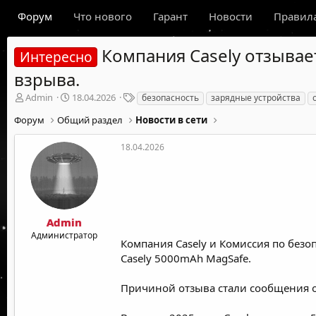
Форум
Что нового
Гарант
Новости
Правил
Компания Casely отзывае
Интересно
взрыва.
А
Д
Т
Admin
18.04.2026
безопасность
зарядные устройства
в
а
е
Форум
Общий раздел
Новости в сети
т
т
г
о
а
и
р
н
18.04.2026
т
а
е
ч
м
а
ы
л
а
Admin
Администратор
Компания Casely и Комиссия по безо
Casely 5000mAh MagSafe.
Причиной отзыва стали сообщения о