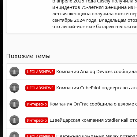
В апреле 2025 года Casely получила
инцидентов 75-летняя женщина из Нь
летняя женщина получила ожоги перв
сентябрь 2024 года. Владельцам ото
что литий-ионные батареи нельзя в
Похожие темы
Компания Analog Devices сообщила
UFOLABSNEWS
Компания CubePilot подверглась ат
UFOLABSNEWS
Компания OnTrac сообщила о взломе с
Интересно
Швейцарская компания Stadler Rail от
Интересно
Платежная компания Nayax потерял
UFOLABSNEWS