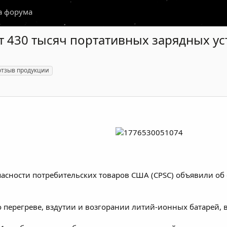
а форума
т 430 тысяч портативных зарядных у
отзыв продукции
пасности потребительских товаров США (CPSC) объявили об
 перегреве, вздутии и возгорании литий-ионных батарей, 