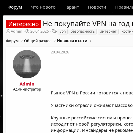
Форум
Что нового
Гарант
Новости
Правил
Не покупайте VPN на год
Интересно
А
Д
Т
Admin
20.04.2026
vpn
безопасность
интернет
хости
в
а
е
Форум
Общий раздел
Новости в сети
т
т
г
о
а
и
р
н
20.04.2026
т
а
е
ч
м
а
ы
л
а
Admin
Администратор
Рынок VPN в России готовится к ново
Участники отрасли ожидают массовое
Крупные российские системы процес
исходит от новой регуляторики, ко
информации. Инсайдеры не рекоменд