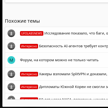
Похожие темы
Исследование показало, что баги,
UFOLABSNEWS
Безопасность AI-агентов требует конт
Интересно
Форум, на котором можно не только читать
M
Хакеры взломали SplitVPN и доказали,
Интересно
Дипломаты Южной Кореи не смогли за
Интересно
50 лет назад NASA, возможно, нашла 
Интересно