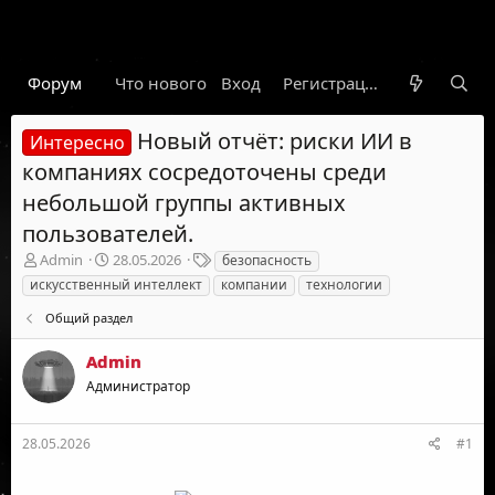
Форум
Что нового
Вход
Гарант
Новости
Регистрация
Правил
Новый отчёт: риски ИИ в
Интересно
компаниях сосредоточены среди
небольшой группы активных
пользователей.
А
Д
Т
Admin
28.05.2026
безопасность
в
а
е
искусственный интеллект
компании
технологии
т
т
г
о
а
и
Общий раздел
р
н
т
а
Admin
е
ч
Администратор
м
а
ы
л
а
28.05.2026
#1