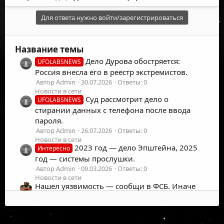
Для ответа нужно войти/зарегистрироваться
Название темы
Дело Дурова обостряется:
UFOLABSNEWS
Россия внесла его в реестр экстремистов.
Автор Admin
30.07.2026
Ответы: 0
Новости в сети
Суд рассмотрит дело о
UFOLABSNEWS
стирании данных с телефона после ввода
пароля.
Автор Admin
26.07.2026
Ответы: 0
Новости в сети
2023 год — дело Эпштейна, 2025
Интересно
год — системы прослушки.
Автор Admin
09.03.2026
Ответы: 0
Новости в сети
Нашел уязвимость — сообщи в ФСБ. Иначе
— уголовное дело
Автор Support81
24.10.2025
Ответы: 0
Новости в сети
©
2026
UFOLabs. Все права защищены.
Главы разведки на допросе. Дело о