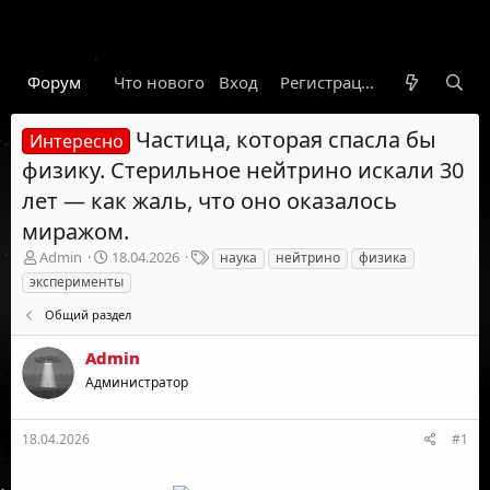
Форум
Что нового
Вход
Гарант
Новости
Регистрация
Правил
Частица, которая спасла бы
Интересно
физику. Стерильное нейтрино искали 30
лет — как жаль, что оно оказалось
миражом.
А
Д
Т
Admin
18.04.2026
наука
нейтрино
физика
в
а
е
эксперименты
т
т
г
о
а
и
Общий раздел
р
н
т
а
Admin
е
ч
Администратор
м
а
ы
л
а
18.04.2026
#1