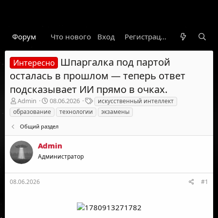
Форум
Что нового
Вход
Гарант
Новости
Регистрация
Правил
Шпаргалка под партой
Интересно
осталась в прошлом — теперь ответ
подсказывает ИИ прямо в очках.
А
Д
Т
Admin
08.06.2026
искусственный интеллект
в
а
е
образование
технологии
экзамены
т
т
г
о
а
и
Общий раздел
р
н
т
а
Admin
е
ч
Администратор
м
а
ы
л
а
08.06.2026
#1