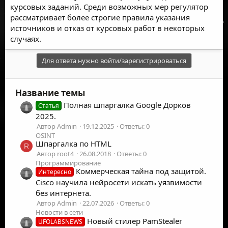
курсовых заданий. Среди возможных мер регулятор
рассматривает более строгие правила указания
источников и отказ от курсовых работ в некоторых
случаях.
Для ответа нужно войти/зарегистрироваться
Название темы
Полная шпаргалка Google Дорков
Статья
2025.
Автор Admin
19.12.2025
Ответы: 0
OSINT
Шпаргалка по HTML
R
Автор root4
26.08.2018
Ответы: 0
Программирование
Коммерческая тайна под защитой.
Интересно
Cisco научила нейросети искать уязвимости
без интернета.
Автор Admin
22.07.2026
Ответы: 0
Новости в сети
Новый стилер PamStealer
UFOLABSNEWS