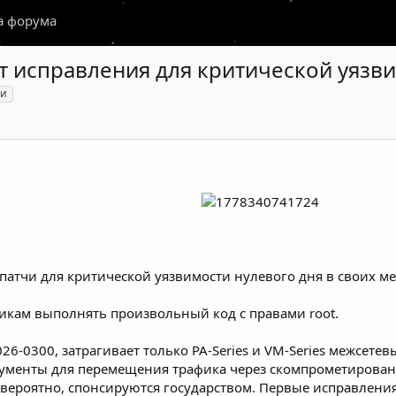
а форума
ит исправления для критической уязв
ти
т патчи для критической уязвимости нулевого дня в своих м
кам выполнять произвольный код с правами root.
026-0300, затрагивает только PA-Series и VM-Series межсет
менты для перемещения трафика через скомпрометированны
ки, вероятно, спонсируются государством. Первые исправлени