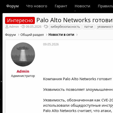
Форум
Что нового
Гарант
Новости
Правил
Palo Alto Networks готов
Интересно
А
Д
Т
Admin
09.05.2026
кибербезопасность
патчи
уязвимос
в
а
е
Форум
Общий раздел
Новости в сети
т
т
г
о
а
и
р
н
09.05.2026
т
а
е
ч
м
а
ы
л
а
Admin
Администратор
Компания Palo Alto Networks готови
Уязвимость позволяет злоумышленни
Уязвимость, обозначенная как CVE-2
использовали общедоступные инстру
Palo Alto Networks считает, что ата