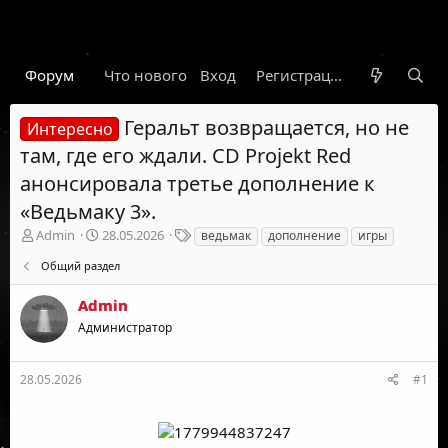
Форум
Что нового
Вход
Гарант
Новости
Регистрация
Правил
Геральт возвращается, но не
Интересно
там, где его ждали. CD Projekt Red
анонсировала третье дополнение к
«Ведьмаку 3».
А
Д
Т
Admin
28.05.2026
ведьмак
дополнение
игры
в
а
е
Общий раздел
т
т
г
о
а
и
Admin
р
н
т
а
Администратор
е
ч
м
а
ы
л
28.05.2026
#1
а