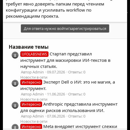
требует явно доверять папкам перед чтением
конфигурации и усиливать workflow по
рекомендациям проекта.
Для ответа нужно войти/зарегистрироваться
Название темы
Стартап представил
UFOLABSNEWS
инструмент для маскировки ИИ-текстов в
научных статьях.
Автор Admin
09.07.2026
Ответы: 0
Новости в сети
Эксперт Dell о ИИ: это не магия, а
Интересно
инструмент.
Автор Admin
11.06.2026
Ответы: 0
Новости в сети
Anthropic представила инструмент
Интересно
для оценки рисков использования ИИ.
Автор Admin
07.06.2026
Ответы: 0
Новости в сети
Meta внедряет инструмент слежки
Интересно