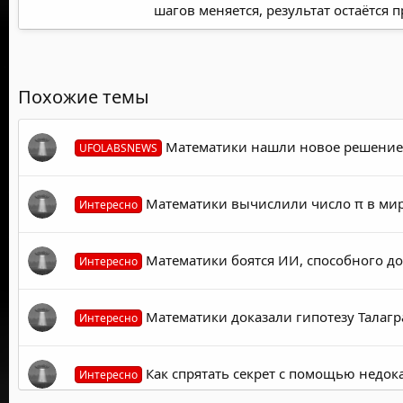
шагов меняется, результат остаётся 
Похожие темы
Математики нашли новое решение д
UFOLABSNEWS
Математики вычислили число π в мире 
Интересно
Математики боятся ИИ, способного до
Интересно
Математики доказали гипотезу Талагра
Интересно
Как спрятать секрет с помощью недок
Интересно