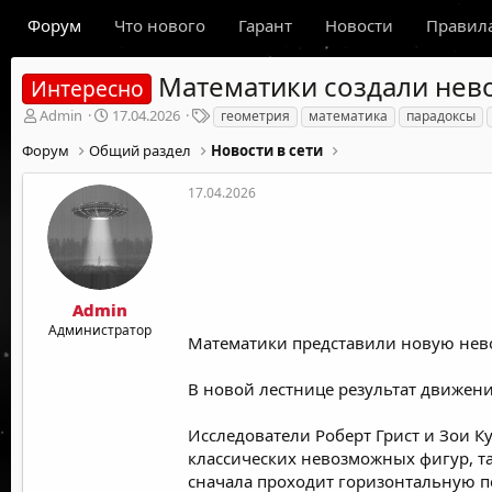
Форум
Что нового
Гарант
Новости
Правил
Математики создали нево
Интересно
А
Д
Т
Admin
17.04.2026
геометрия
математика
парадоксы
в
а
е
Форум
Общий раздел
Новости в сети
т
т
г
о
а
и
р
н
17.04.2026
т
а
е
ч
м
а
ы
л
а
Admin
Администратор
Математики представили новую нево
В новой лестнице результат движени
Исследователи Роберт Грист и Зои 
классических невозможных фигур, та
сначала проходит горизонтальную пе