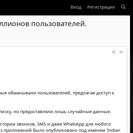
Вход
Регистрация
иллионов пользователей.
#1
ые обманывали пользователей, предлагая доступ к
дписку, но предоставляли лишь случайные данные.
истории звонков, SMS и даже WhatsApp для любого
из приложений было опубликовано под именем 'Indian