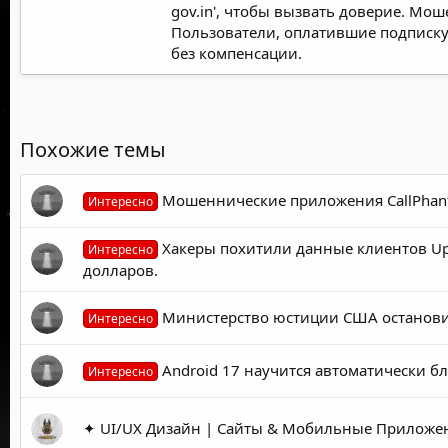
gov.in', чтобы вызвать доверие. Мо
Пользователи, оплатившие подписку ч
без компенсации.
Похожие темы
Мошеннические приложения CallPhant
Интересно
Хакеры похитили данные клиентов U
Интересно
долларов.
Министерство юстиции США останови
Интересно
Android 17 научится автоматически б
Интересно
✦ UI/UX Дизайн | Сайты & Мобильные Приложен