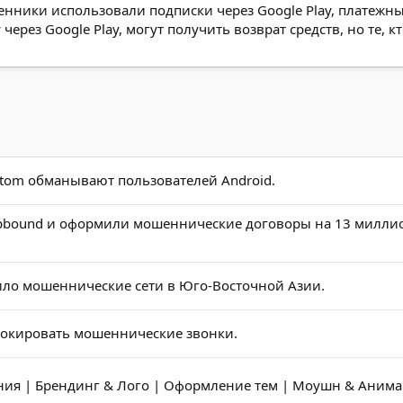
шенники использовали подписки через Google Play, платеж
ерез Google Play, могут получить возврат средств, но те, 
om обманывают пользователей Android.
pbound и оформили мошеннические договоры на 13 милли
ло мошеннические сети в Юго-Восточной Азии.
локировать мошеннические звонки.
ия | Брендинг & Лого | Оформление тем | Моушн & Аним