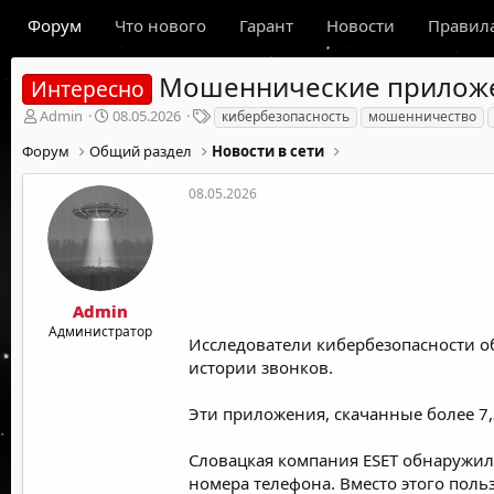
Форум
Что нового
Гарант
Новости
Правил
Мошеннические приложен
Интересно
А
Д
Т
Admin
08.05.2026
кибербезопасность
мошенничество
в
а
е
Форум
Общий раздел
Новости в сети
т
т
г
о
а
и
р
н
08.05.2026
т
а
е
ч
м
а
ы
л
а
Admin
Администратор
Исследователи кибербезопасности о
истории звонков.
Эти приложения, скачанные более 7,
Словацкая компания ESET обнаружила
номера телефона. Вместо этого пол