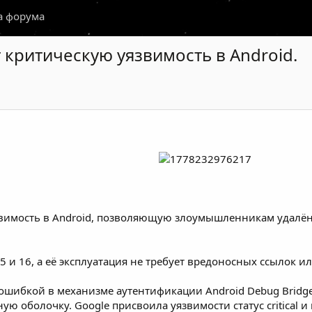
а форума
 критическую уязвимость в Android.
вимость в Android, позволяющую злоумышленникам удалённ
15 и 16, а её эксплуатация не требует вредоносных ссылок 
 ошибкой в механизме аутентификации Android Debug Bridg
ю оболочку. Google присвоила уязвимости статус critical