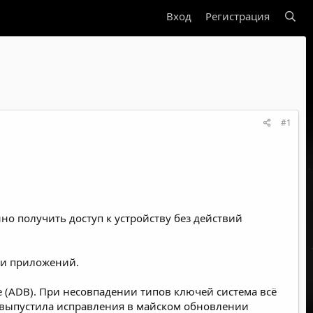
Вход
Регистрация
#1
о получить доступ к устройству без действий
или приложений.
e (ADB). При несовпадении типов ключей система всё
 и выпустила исправления в майском обновлении