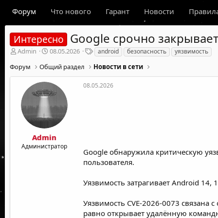
Форум
Что нового
Гарант
Новости
Правил
Google срочно закрывает
Интересно
А
Д
Т
Admin
08.05.2026
android
безопасность
уязвимость
в
а
е
Форум
Общий раздел
Новости в сети
т
т
г
о
а
и
р
н
08.05.2026
т
а
е
ч
м
а
ы
л
а
Admin
Администратор
Google обнаружила критическую уяз
пользователя.
Уязвимость затрагивает Android 14, 
Уязвимость CVE-2026-0073 связана с
равно открывает удалённую командну