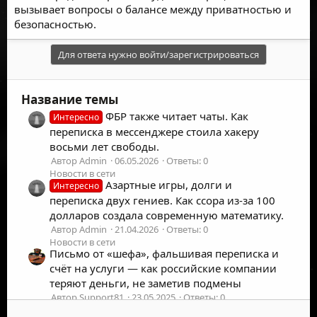
вызывает вопросы о балансе между приватностью и
безопасностью.
Для ответа нужно войти/зарегистрироваться
Название темы
ФБР также читает чаты. Как
Интересно
переписка в мессенджере стоила хакеру
восьми лет свободы.
Автор Admin
06.05.2026
Ответы: 0
Новости в сети
Азартные игры, долги и
Интересно
переписка двух гениев. Как ссора из-за 100
долларов создала современную математику.
Автор Admin
21.04.2026
Ответы: 0
Новости в сети
Письмо от «шефа», фальшивая переписка и
счёт на услуги — как российские компании
теряют деньги, не заметив подмены
Автор Support81
23.05.2025
Ответы: 0
Новости в сети