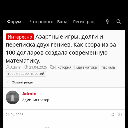
Форум
Что нового
Вход
Гарант
Новости
Регистрация
Правил
Азартные игры, долги и
Интересно
переписка двух гениев. Как ссора из-за
100 долларов создала современную
математику.
А
Д
Т
Admin
21.04.2026
история
математика
паскаль
в
а
е
теория вероятностей
т
т
г
о
а
и
Общий раздел
р
н
т
а
Admin
е
ч
Администратор
м
а
ы
л
а
21.04.2026
#1