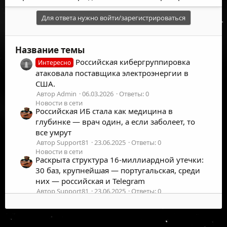
Для ответа нужно войти/зарегистрироваться
Название темы
Российская кибергруппировка
Интересно
атаковала поставщика электроэнергии в
США.
Автор Admin
06.03.2026
Ответы: 0
Новости в сети
Российская ИБ стала как медицина в
глубинке — врач один, а если заболеет, то
все умрут
Автор Support81
23.06.2025
Ответы: 0
Новости в сети
Раскрыта структура 16-миллиардной утечки:
30 баз, крупнейшая — португальская, среди
них — российская и Telegram
Автор Support81
23.06.2025
Ответы: 0
Новости в сети
Российская IT-компания предложила работу
7-летнему программисту из Санкт-
©
2026
UFOLabs. Все права защищены.