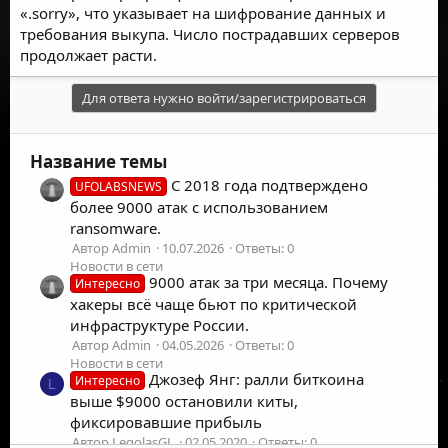
«.sorry», что указывает на шифрование данных и
требования выкупа. Число пострадавших серверов
продолжает расти.
Для ответа нужно войти/зарегистрироваться
Название темы
С 2018 года подтверждено
UFOLABSNEWS
более 9000 атак с использованием
ransomware.
Автор Admin
10.07.2026
Ответы: 0
Новости в сети
9000 атак за три месяца. Почему
Интересно
хакеры всё чаще бьют по критической
инфраструктуре России.
Автор Admin
04.05.2026
Ответы: 0
Новости в сети
Джозеф Янг: ралли биткоина
Интересно
L
выше $9000 остановили киты,
фиксировавшие прибыль
Автор LegolasGL
02.05.2020
Ответы: 0